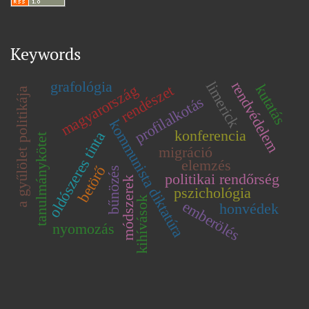
Keywords
grafológia
limerick
rendvédelem
kutatás
magyarország
rendészet
a gyűlölet politikája
profilalkotás
kommunista diktatúra
konferencia
oldószeres tinta
tanulmánykötet
migráció
elemzés
betörő
bűnözés
politikai rendőrség
módszerek
pszichológia
kihívások
emberölés
honvédek
nyomozás