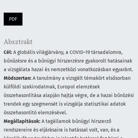
PDF
Absztrakt
Cél:
A globális világjárvány, a COVID–19 társadalomra,
bűnözésre és a bűnügyi hírszerzésre gyakorolt hatásainak
a vizsgálata hazai és nemzetközi vonatkozásban egyaránt.
Módszertan:
A tanulmány a vizsgált témakört elsősorban
külföldi szakirodalmak, Europol elemzések
összehasonlítása alapján hajtja végre, de a hazai bűnözési
trendek egy szegmensét is vizsgálja statisztikai adatok
összehasonlító elemzésével.
Megállapítások:
A tagállamok bűnügyi hírszerző
rendszereire és eljárásaira is hatással volt, van, és a