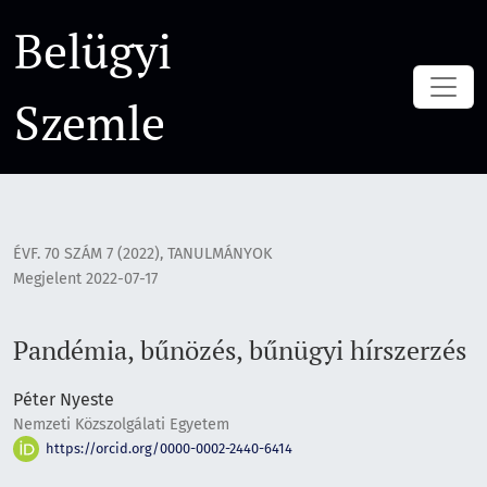
Pandémia, bűnözés, bűnügyi hírszerzés
Belügyi
Szemle
ÉVF. 70 SZÁM 7 (2022)
,
TANULMÁNYOK
Megjelent 2022-07-17
Pandémia, bűnözés, bűnügyi hírszerzés
Péter Nyeste
Nemzeti Közszolgálati Egyetem
https://orcid.org/0000-0002-2440-6414