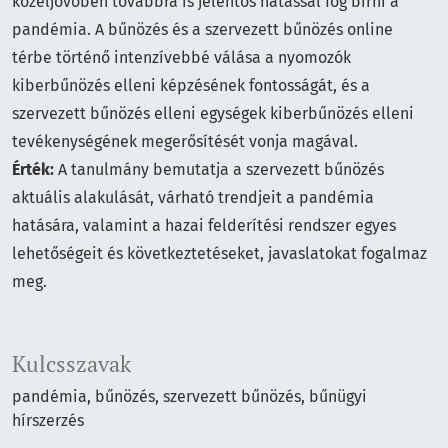
közeljövőben továbbra is jelentős hatással fog bírni a
pandémia. A bűnözés és a szervezett bűnözés online
térbe történő intenzívebbé válása a nyomozók
kiberbűnözés elleni képzésének fontosságát, és a
szervezett bűnözés elleni egységek kiberbűnözés elleni
tevékenységének megerősítését vonja magával.
Érték:
A tanulmány bemutatja a szervezett bűnözés
aktuális alakulását, várható trendjeit a pandémia
hatására, valamint a hazai felderítési rendszer egyes
lehetőségeit és következtetéseket, javaslatokat fogalmaz
meg.
Kulcsszavak
pandémia
bűnözés
szervezett bűnözés
bűnügyi
hírszerzés