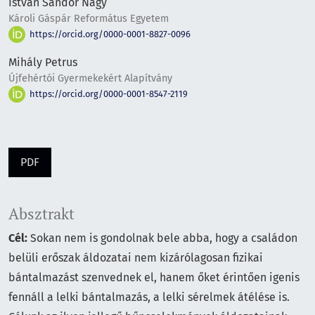
István Sándor Nagy
Károli Gáspár Református Egyetem
https://orcid.org/0000-0001-8827-0096
Mihály Petrus
Újfehértói Gyermekekért Alapítvány
https://orcid.org/0000-0001-8547-2119
PDF
Absztrakt
Cél:
Sokan nem is gondolnak bele abba, hogy a családon
belüli erőszak áldozatai nem kizárólagosan fizikai
bántalmazást szenvednek el, hanem őket érintően igenis
fennáll a lelki bántalmazás, a lelki sérelmek átélése is.