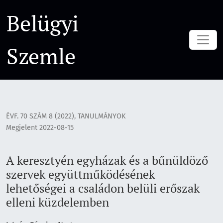
A keresztyén egyházak és a bűnüldöző szervek együttműködé
Belügyi
Szemle
ÉVF. 70 SZÁM 8 (2022)
,
TANULMÁNYOK
Megjelent 2022-08-15
A keresztyén egyházak és a bűnüldöző
szervek együttműködésének
lehetőségei a családon belüli erőszak
elleni küzdelemben