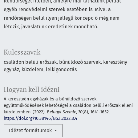
Rendőrségét illetően, amelyre már láthatunk példát
egyéb rendvédelmi szervek esetében is. Mivel a
rendőrségen belül ilyen jellegű koncepció még nem
létezik, javaslatunk eredetinek mondható.
Kulcsszavak
családon belüli erőszak
bűnüldöző szervek
keresztény
egyház
küzdelem
lelkigondozás
Hogyan kell idézni
A keresztyén egyházak és a bűnüldöző szervek
együttműködésének lehetőségei a családon belüli erőszak elleni
küzdelemben. (2022).
Belügyi Szemle
,
70
(8), 1641-1652.
https://doi.org/10.38146/BSZ.2022.8.4
Idézet formátumok