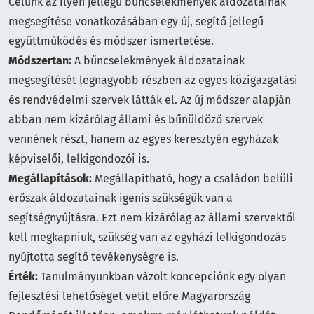
Célunk az ilyen jellegű bűncselekmények áldozatainak
megsegítése vonatkozásában egy új, segítő jellegű
együttműködés és módszer ismertetése.
Módszertan:
A bűncselekmények áldozatainak
megsegítését legnagyobb részben az egyes közigazgatási
és rendvédelmi szervek látták el. Az új módszer alapján
abban nem kizárólag állami és bűnüldöző szervek
vennének részt, hanem az egyes keresztyén egyházak
képviselői, lelkigondozói is.
Megállapítások:
Megállapítható, hogy a családon belüli
erőszak áldozatainak igenis szükségük van a
segítségnyújtásra. Ezt nem kizárólag az állami szervektől
kell megkapniuk, szükség van az egyházi lelkigondozás
nyújtotta segítő tevékenységre is.
Érték:
Tanulmányunkban vázolt koncepciónk egy olyan
fejlesztési lehetőséget vetít előre Magyarország