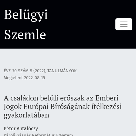
A családon belüli erőszak az Emberi Jogok Európai Bíróságá
Belügyi
Szemle
ÉVF. 70 SZÁM 8 (2022)
,
TANULMÁNYOK
Megjelent 2022-08-15
A családon belüli erőszak az Emberi
Jogok Európai Bíróságának ítélkezési
gyakorlatában
Péter Antalóczy
Károli Gáspár Református Egyetem