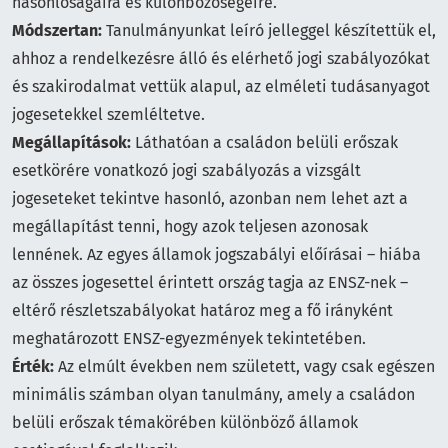
hasonlóságaira és különbözőségeire.
Módszertan:
Tanulmányunkat leíró jelleggel készítettük el,
ahhoz a rendelkezésre álló és elérhető jogi szabályozókat
és szakirodalmat vettük alapul, az elméleti tudásanyagot
jogesetekkel szemléltetve.
Megállapítások:
Láthatóan a családon belüli erőszak
esetkörére vonatkozó jogi szabályozás a vizsgált
jogeseteket tekintve hasonló, azonban nem lehet azt a
megállapítást tenni, hogy azok teljesen azonosak
lennének. Az egyes államok jogszabályi előírásai – hiába
az összes jogesettel érintett ország tagja az ENSZ-nek –
eltérő részletszabályokat határoz meg a fő irányként
meghatározott ENSZ-egyezmények tekintetében.
Érték:
Az elmúlt években nem született, vagy csak egészen
minimális számban olyan tanulmány, amely a családon
belüli erőszak témakörében különböző államok