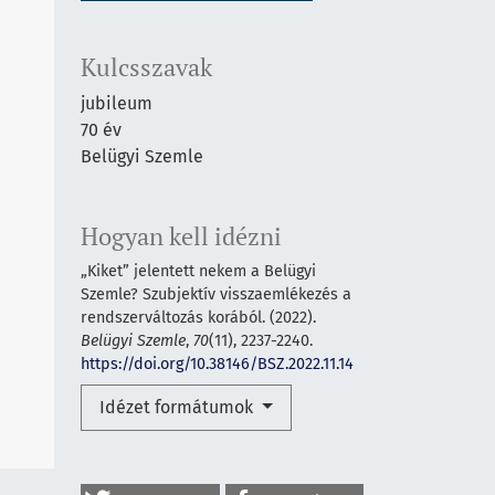
Kulcsszavak
jubileum
70 év
Belügyi Szemle
Hogyan kell idézni
„Kiket” jelentett nekem a Belügyi
Szemle? Szubjektív visszaemlékezés a
rendszerváltozás korából. (2022).
Belügyi Szemle
,
70
(11), 2237-2240.
https://doi.org/10.38146/BSZ.2022.11.14
Idézet formátumok