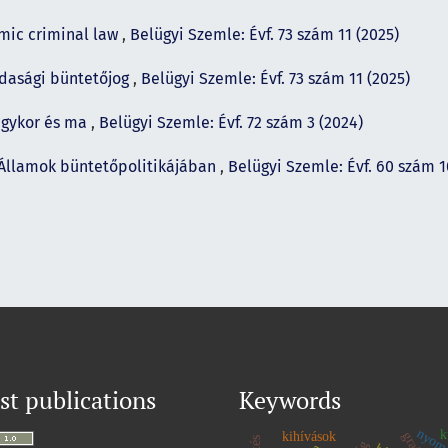
mic criminal law
,
Belügyi Szemle: Évf. 73 szám 11 (2025)
zdasági büntetőjog
,
Belügyi Szemle: Évf. 73 szám 11 (2025)
 egykor és ma
,
Belügyi Szemle: Évf. 72 szám 3 (2024)
t Államok büntetőpolitikájában
,
Belügyi Szemle: Évf. 60 szám 1
st publications
Keywords
nyom
k
kihívások