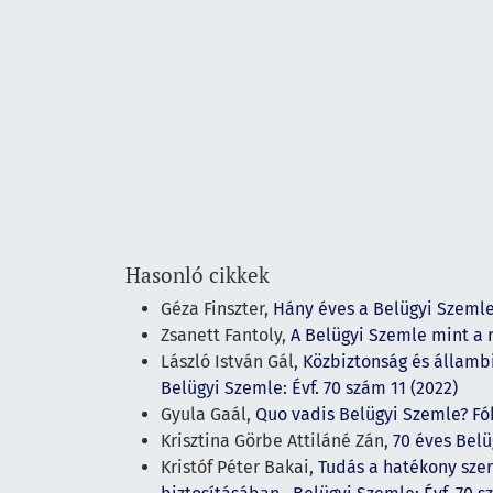
Hasonló cikkek
Géza Finszter,
Hány éves a Belügyi Szeml
Zsanett Fantoly,
A Belügyi Szemle mint a
László István Gál,
Közbiztonság és államb
Belügyi Szemle: Évf. 70 szám 11 (2022)
Gyula Gaál,
Quo vadis Belügyi Szemle? F
Krisztina Görbe Attiláné Zán,
70 éves Belü
Kristóf Péter Bakai,
Tudás a hatékony sze