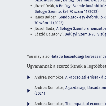
biztosításában
,
Belügyi Szemle: Évf. 70 s
József Deák,
A Belügyi Szemle korábbi küz
Belügyi Szemle: Évf. 70 szám 11 (2022)
János Balogh,
Gondolatok egy évforduló k
70 szám 11 (2022)
József Boda,
A Belügyi Szemle a nemzetb
László Balatonyi,
Belügyi Szemle 70, vízü
You may also
Haladó hasonlósági keresés ind
Ugyanannak a szerző(k)nek a legtöbbet
Andrea Domokos,
A kapcsolati erőszak á
Andrea Domokos,
A gazdasági, társadalmi
(2024)
Andrea Domokos,
The impact of economic,