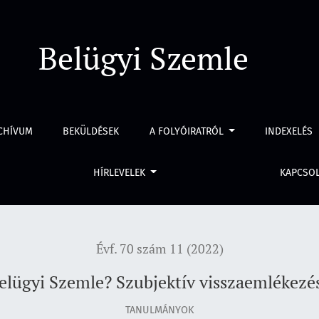
ubjektív visszaemlékezés a rendszerváltozás korából
Belügyi Szemle
CHÍVUM
BEKÜLDÉSEK
A FOLYÓIRATRÓL
INDEXELÉS
HÍRLEVELEK
KAPCSO
Évf. 70 szám 11 (2022)
Belügyi Szemle? Szubjektív visszaemlékezés
TANULMÁNYOK