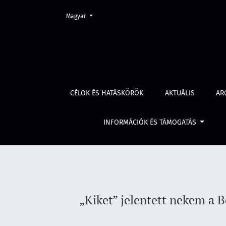
Change the language. The current language is:
Magyar
„Kiket” jelentett nekem a Belügyi Szemle? Sz
CÉLOK ÉS HATÁSKÖRÖK
AKTUÁLIS
AR
INFORMÁCIÓK ÉS TÁMOGATÁS
„Kiket” jelentett nekem a 