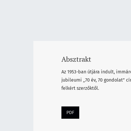
Absztrakt
Az 1953-ban útjára indult, immá
jubileumi „70 év, 70 gondolat” 
felkért szerzőktől.
PDF