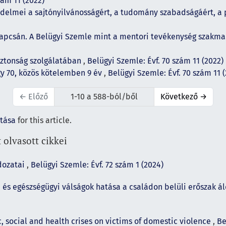
zám 11 (2022)
delmei a sajtónyilvánosságért, a tudomány szabadságáért, a p
apcsán. A Belügyi Szemle mint a mentori tevékenység szakma
iztonság szolgálatában
,
Belügyi Szemle: Évf. 70 szám 11 (2022)
gy 70, közös kötelemben 9 év
,
Belügyi Szemle: Évf. 70 szám 11 
←
Előző
1-10 a 588-ból/ből
Következő
→
ítása
for this article.
 olvasott cikkei
ldozatai
,
Belügyi Szemle: Évf. 72 szám 1 (2024)
 és egészségügyi válságok hatása a családon belüli erőszak á
 social and health crises on victims of domestic violence
,
Be