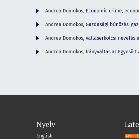
Andrea Domokos,
Economic crime, econo
Andrea Domokos,
Gazdasági bűnözés, ga
Andrea Domokos,
Valláserkölcsi nevelés
Andrea Domokos,
Irányváltás az Egyesül
Nyelv
Late
English