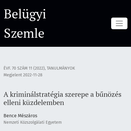
A kriminálstratégia szerepe a bűnözés elleni küzdelemben
Belügyi
Szemle
ÉVF. 70 SZÁM 11 (2022)
,
TANULMÁNYOK
Megjelent 2022-11-28
A kriminálstratégia szerepe a bűnözés
elleni küzdelemben
Bence Mészáros
Nemzeti Közszolgálati Egyetem