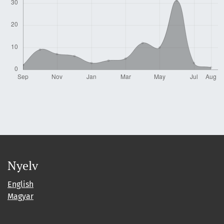
Nyelv
English
Magyar