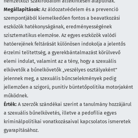
nemzetközi szakirodalom áttekintésén alapulnak.
Megállapítások:
Az áldozatvédelem és a prevenció
szempontjából kiemelkedően fontos a beavatkozási
eszközök hatékonyságának, eredményességének
szisztematikus elemzése. Az egyes eszközök valódi
hatóerejének feltárását különösen indokolja a jelentős
érzelmi telítettség, a gyerekbántalmazást körülvevő
elemi indulat, valamint az a tény, hogy a szexuális
elkövetők a bűnelkövetők „veszélyes osztályaként”
jelennek meg, a szexuális bűncselekmények pedig
jellemzően a szigorú, punitív büntetőpolitika motorjaként
működnek.
Érték:
A szerzők szándékai szerint a tanulmány hozzájárul
a szexuális bűnelkövetés, illetve a pedofília egyes
kriminálpolitikai vonatkozásaival kapcsolatos ismeretek
gyarapításához.