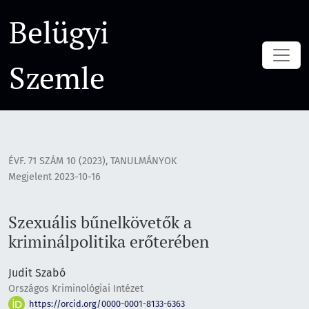
Szexuális bűnelkövetők a kriminálpolitika erőterében
Belügyi
Szemle
ÉVF. 71 SZÁM 10 (2023)
,
TANULMÁNYOK
Megjelent 2023-10-16
Szexuális bűnelkövetők a
kriminálpolitika erőterében
Judit Szabó
Országos Kriminológiai Intézet
https://orcid.org/0000-0001-8133-6363