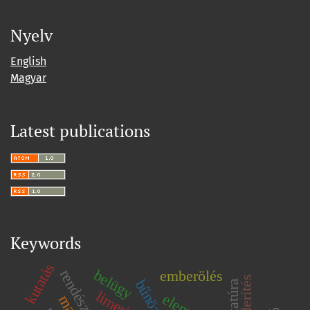
Nyelv
English
Magyar
Latest publications
Keywords
kutatás
rendészet
belügy
emberölés
bűnözés
limerick