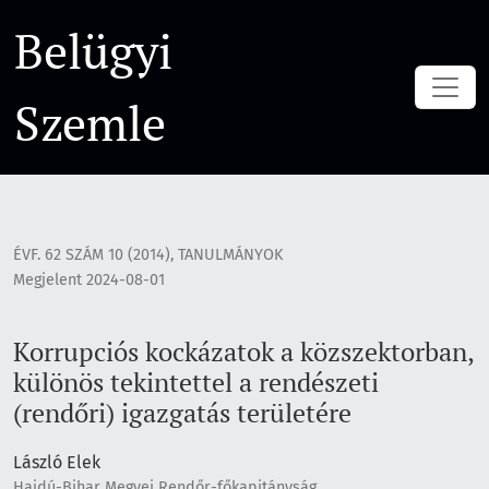
Korrupciós kockázatok a közszektorban, különös tekintettel a
Belügyi
Szemle
ÉVF. 62 SZÁM 10 (2014)
,
TANULMÁNYOK
Megjelent 2024-08-01
Korrupciós kockázatok a közszektorban,
különös tekintettel a rendészeti
(rendőri) igazgatás területére
László Elek
Hajdú-Bihar Megyei Rendőr-főkapitányság