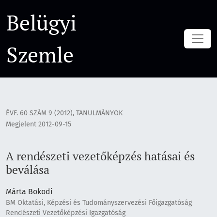
A rendészeti vezetőképzés hatásai és beválása
Belügyi
Szemle
ÉVF. 60 SZÁM 9 (2012)
,
TANULMÁNYOK
Megjelent 2012-09-15
A rendészeti vezetőképzés hatásai és
beválása
Márta Bokodi
BM Oktatási, Képzési és Tudományszervezési Főigazgatóság
Rendészeti Vezetőképzési Igazgatóság