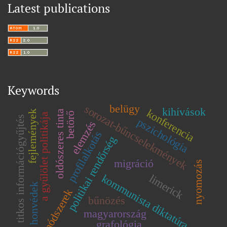
Latest publications
Keywords
belügy
sorozat-bűncselekmények
kihívások
konferencia
fejlemények
oldószeres tinta
betörő
a gyűlölet politikája
titkos információgyűjtés
pszichológia
elemzés
profilalkotás
politikai rendőrség
migráció
nyomozás
kommunista diktatúra
limerick
honvédek
módszerek
bűnözés
magyarország
grafológia