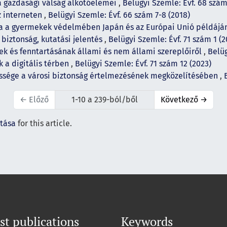
 a gazdasági válság alkotóelemei
,
Belügyi Szemle: Évf. 68 szám
z interneten
,
Belügyi Szemle: Évf. 66 szám 7-8 (2018)
sa a gyermekek védelmében Japán és az Európai Unió példáj
 biztonság, kutatási jelentés
,
Belügyi Szemle: Évf. 71 szám 1 (2
k és fenntartásának állami és nem állami szereplőiről
,
Belüg
 a digitális térben
,
Belügyi Szemle: Évf. 71 szám 12 (2023)
ssége a városi biztonság értelmezésének megközelítésében
,
←
Előző
1-10 a 239-ból/ből
Következő
→
ítása
for this article.
st publications
Keywords