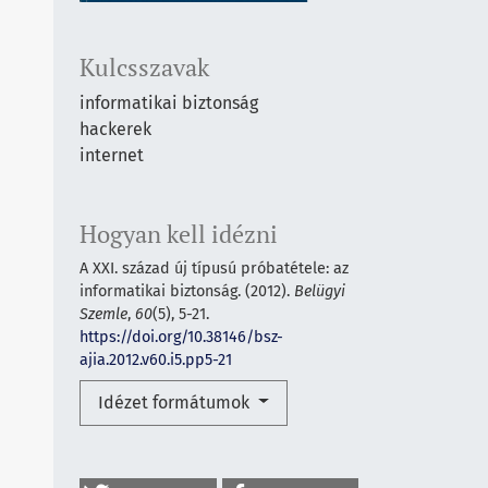
Kulcsszavak
informatikai biztonság
hackerek
internet
Hogyan kell idézni
A XXI. század új típusú próbatétele: az
informatikai biztonság. (2012).
Belügyi
Szemle
,
60
(5), 5-21.
https://doi.org/10.38146/bsz-
ajia.2012.v60.i5.pp5-21
Idézet formátumok