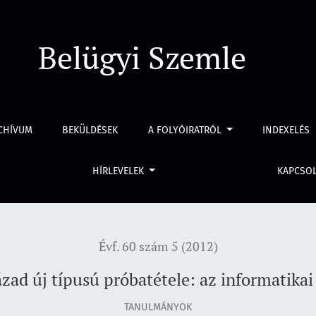
atikai biztonság
Belügyi Szemle
CHÍVUM
BEKÜLDÉSEK
A FOLYÓIRATRÓL
INDEXELÉS
HÍRLEVELEK
KAPCSO
Évf. 60 szám 5 (2012)
ázad új típusú próbatétele: az informatikai
TANULMÁNYOK