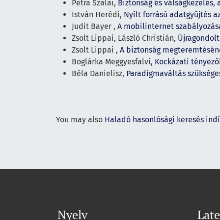
Petra Szalai,
Biztonság és válságkezelés,
István Herédi,
Nyílt forrású adatgyûjtés a
Judit Bayer ,
A mobilinternet szabályozá
Zsolt Lippai, László Christián,
Újragondolt
Zsolt Lippai ,
A biztonság megteremtéséne
Boglárka Meggyesfalvi,
Kockázati tényezők
Béla Danielisz,
Paradigmaváltás szüksége
You may also
Haladó hasonlósági keresés ind
Nyelv
Late