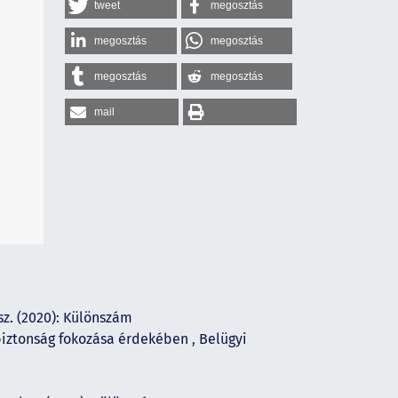
tweet
megosztás
megosztás
megosztás
megosztás
megosztás
mail
sz. (2020): Különszám
 biztonság fokozása érdekében
,
Belügyi