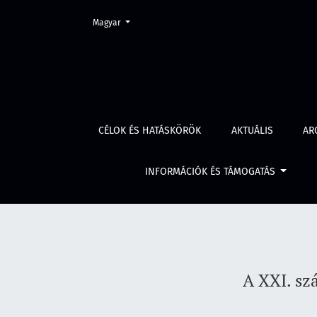
Change the language. The current language is:
Magyar
A XXI. század új típusú próbatétele: az inform
CÉLOK ÉS HATÁSKÖRÖK
AKTUÁLIS
AR
INFORMÁCIÓK ÉS TÁMOGATÁS
A XXI. sz