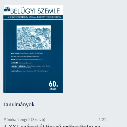
Tanulmányok
Mónika Lengré (Szerző)
5-21
A XXI. század új típusú próbatétele: az