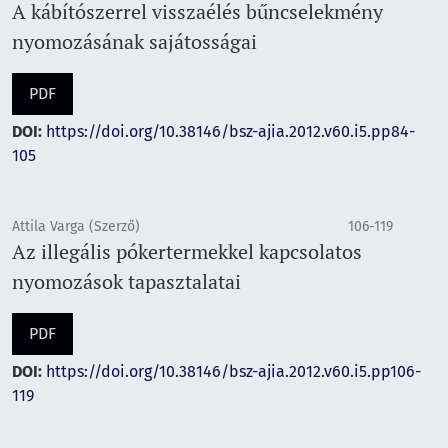
A kábítószerrel visszaélés bűncselekmény
nyomozásának sajátosságai
PDF
DOI:
https://doi.org/10.38146/bsz-ajia.2012.v60.i5.pp84-
105
Attila Varga (Szerző)
106-119
Az illegális pókertermekkel kapcsolatos
nyomozások tapasztalatai
PDF
DOI:
https://doi.org/10.38146/bsz-ajia.2012.v60.i5.pp106-
119