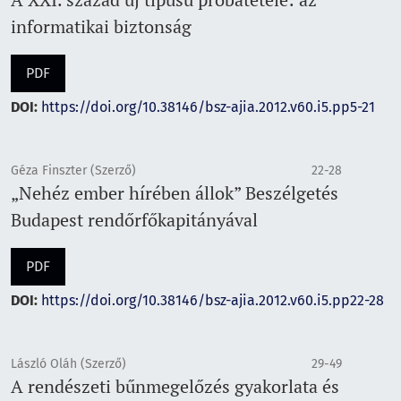
informatikai biztonság
PDF
DOI:
https://doi.org/10.38146/bsz-ajia.2012.v60.i5.pp5-21
Géza Finszter (Szerző)
22-28
„Nehéz ember hírében állok” Beszélgetés
Budapest rendőrfőkapitányával
PDF
DOI:
https://doi.org/10.38146/bsz-ajia.2012.v60.i5.pp22-28
László Oláh (Szerző)
29-49
A rendészeti bűnmegelőzés gyakorlata és