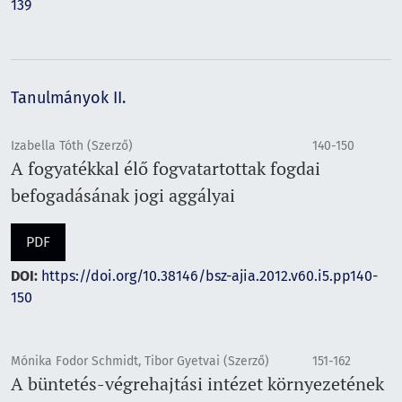
139
Tanulmányok II.
Izabella Tóth (Szerző)
140-150
A fogyatékkal élő fogvatartottak fogdai
befogadásának jogi aggályai
PDF
DOI:
https://doi.org/10.38146/bsz-ajia.2012.v60.i5.pp140-
150
Mónika Fodor Schmidt, Tibor Gyetvai (Szerző)
151-162
A büntetés-végrehajtási intézet környezetének