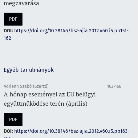
megzavarása
PDF
DOI:
https://doi.org/10.38146/bsz-ajia.2012.v60.i5.pp151-
162
Egyéb tanulmányok
Adrienn Szabó (Szerző)
163-166
A hónap eseményei az EU belügyi
együttműködése terén (április)
PDF
DOI:
https://doi.org/10.38146/bsz-ajia.2012.v60.i5.pp163-