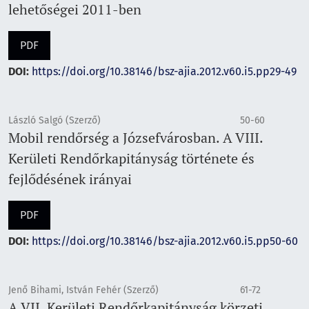
lehetőségei 2011-ben
PDF
DOI:
https://doi.org/10.38146/bsz-ajia.2012.v60.i5.pp29-49
László Salgó (Szerző)
50-60
Mobil rendőrség a Józsefvárosban. A VIII.
Kerületi Rendőrkapitányság története és
fejlődésének irányai
PDF
DOI:
https://doi.org/10.38146/bsz-ajia.2012.v60.i5.pp50-60
Jenő Bihami, István Fehér (Szerző)
61-72
A VII. Kerületi Rendőrkapitányság körzeti