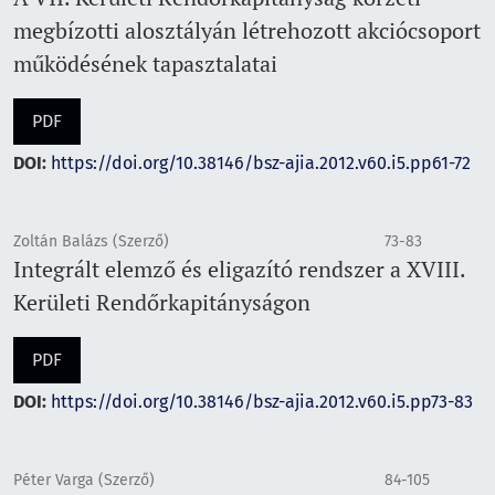
megbízotti alosztályán létrehozott akciócsoport
működésének tapasztalatai
PDF
DOI:
https://doi.org/10.38146/bsz-ajia.2012.v60.i5.pp61-72
Zoltán Balázs (Szerző)
73-83
Integrált elemző és eligazító rendszer a XVIII.
Kerületi Rendőrkapitányságon
PDF
DOI:
https://doi.org/10.38146/bsz-ajia.2012.v60.i5.pp73-83
Péter Varga (Szerző)
84-105