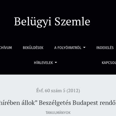
dapest rendőrfőkapitányával
Belügyi Szemle
CHÍVUM
BEKÜLDÉSEK
A FOLYÓIRATRÓL
INDEXELÉS
HÍRLEVELEK
KAPCSO
Évf. 60 szám 5 (2012)
írében állok” Beszélgetés Budapest rendő
TANULMÁNYOK