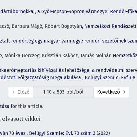
 dandártábornokkal, a Győr-Moson-Sopron Vármegyei Rendőr-fők
Bacsó, Barbara Mágó, Róbert Bogotyán,
Nemzetközi Rendészeti 
ztalt rendőrség egy magyar vármegye rendőri vezetőinek sz
ke, Mónika Herczeg, Krisztián Kakócz, Tamás Molnár,
Nemzetközi
kaerőmegtartás kihívásai és lehetőségei a rendvédelmi szer
ndészeti Főigazgatóság megalakulása
,
Belügyi Szemle: Évf. 68
←
Előző
1-10 a 503-ból/ből
Következő
→
ítása
for this article.
 olvasott cikkei
tván 70 éves
,
Belügyi Szemle: Évf. 70 szám 3 (2022)