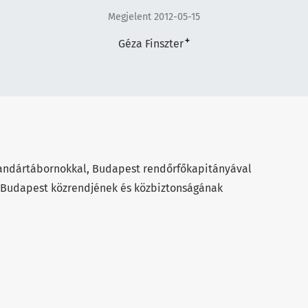
Megjelent 2012-05-15
+
Géza Finszter
dandártábornokkal, Budapest rendőrfőkapitányával
a Budapest közrendjének és közbiztonságának