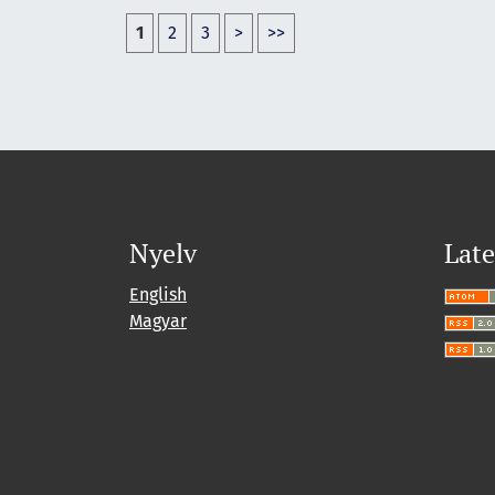
1
2
3
>
>>
Nyelv
Late
English
Magyar