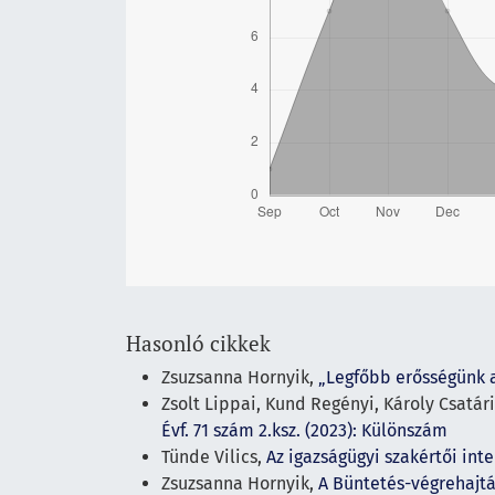
Hasonló cikkek
Zsuzsanna Hornyik,
„Legfőbb erősségünk 
Zsolt Lippai, Kund Regényi, Károly Csatár
Évf. 71 szám 2.ksz. (2023): Különszám
Tünde Vilics,
Az igazságügyi szakértői int
Zsuzsanna Hornyik,
A Büntetés-végrehajt