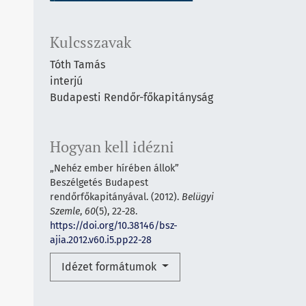
Kulcsszavak
Tóth Tamás
interjú
Budapesti Rendőr-főkapitányság
Hogyan kell idézni
„Nehéz ember hírében állok”
Beszélgetés Budapest
rendőrfőkapitányával. (2012).
Belügyi
Szemle
,
60
(5), 22-28.
https://doi.org/10.38146/bsz-
ajia.2012.v60.i5.pp22-28
Idézet formátumok