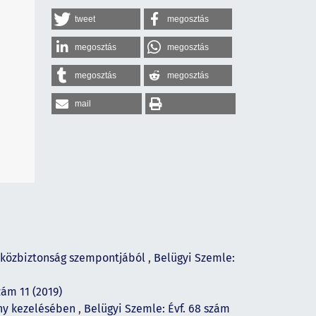
tweet
megosztás
megosztás
megosztás
megosztás
megosztás
mail
s közbiztonság szempontjából
,
Belügyi Szemle:
zám 11 (2019)
ány kezelésében
,
Belügyi Szemle: Évf. 68 szám