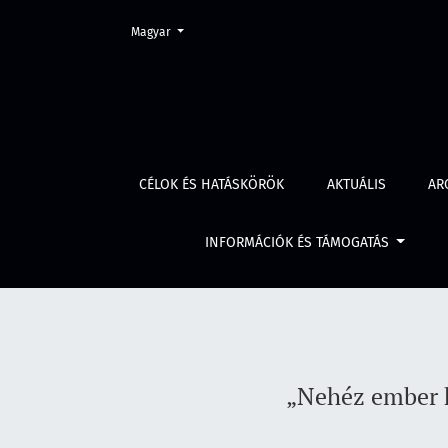
Change the language. The current language is:
Magyar
„Nehéz ember hírében állok” Beszélgetés Bu
CÉLOK ÉS HATÁSKÖRÖK
AKTUÁLIS
AR
INFORMÁCIÓK ÉS TÁMOGATÁS
„Nehéz ember h