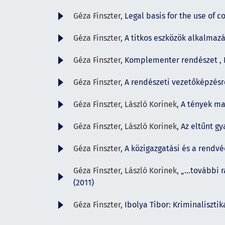
Géza Finszter,
Legal basis for the use of 
Géza Finszter,
A titkos eszközök alkalmazá
Géza Finszter,
Komplementer rendészet
,
Géza Finszter,
A rendészeti vezetőképzés
Géza Finszter, László Korinek,
A tények ma
Géza Finszter, László Korinek,
Az eltűnt 
Géza Finszter,
A közigazgatási és a rendv
Géza Finszter, László Korinek,
„…további r
(2011)
Géza Finszter,
Ibolya Tibor: Kriminaliszt