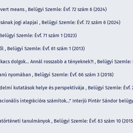
covert means
,
Belügyi Szemle: Évf. 72 szám 6 (2024)
sának jogi alapjai
,
Belügyi Szemle: Évf. 72 szám 6 (2024)
Belügyi Szemle: Évf. 71 szám 1 (2023)
ről
,
Belügyi Szemle: Évf. 61 szám 1 (2013)
kacs dolgok… Annál rosszabb a tényeknek?!
,
Belügyi Szemle: 
gyanú nyomában
,
Belügyi Szemle: Évf. 66 szám 3 (2018)
édelmi kutatások helye és perspektívája
,
Belügyi Szemle: Évf. 
acionális integrációra számítok…” Interjú Pintér Sándor belüg
ikatörténeti tanulmányok
,
Belügyi Szemle: Évf. 63 szám 10 (2015