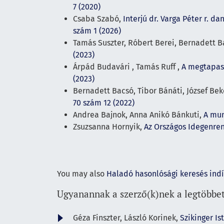
7 (2020)
Csaba Szabó,
Interjú dr. Varga Péter r.
szám 1 (2026)
Tamás Suszter, Róbert Berei, Bernadett 
(2023)
Árpád Budavári , Tamás Ruff ,
A megtapas
(2023)
Bernadett Bacsó, Tibor Bánáti, József Be
70 szám 12 (2022)
Andrea Bajnok, Anna Anikó Bánkuti,
A mun
Zsuzsanna Hornyik,
Az Országos Idegenre
You may also
Haladó hasonlósági keresés ind
Ugyanannak a szerző(k)nek a legtöbbet
Géza Finszter, László Korinek,
Szikinger Is