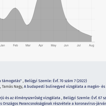
a támogatás”
,
Belügyi Szemle: Évf. 70 szám 7 (2022)
i, Tamás Nagy,
A budapesti bulinegyed vizsgálata a magán- é
erjú és az élményszerűség vizsgálata
,
Belügyi Szemle: Évf. 67 s
ás Országos Parancsnokságának részvétele a koronavírus-járv