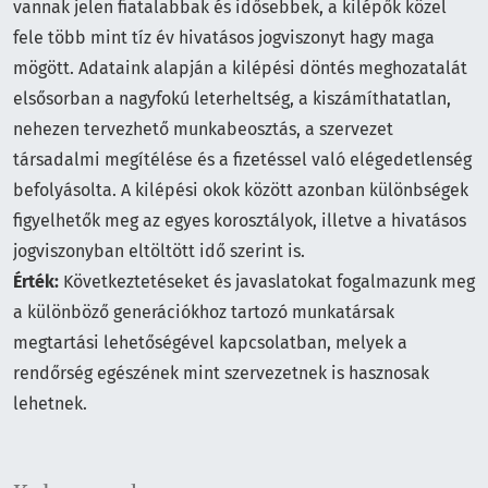
vannak jelen fiatalabbak és idősebbek, a kilépők közel
fele több mint tíz év hivatásos jogviszonyt hagy maga
mögött. Adataink alapján a kilépési döntés meghozatalát
elsősorban a nagyfokú leterheltség, a kiszámíthatatlan,
nehezen tervezhető munkabeosztás, a szervezet
társadalmi megítélése és a fizetéssel való elégedetlenség
befolyásolta. A kilépési okok között azonban különbségek
figyelhetők meg az egyes korosztályok, illetve a hivatásos
jogviszonyban eltöltött idő szerint is.
Érték:
Következtetéseket és javaslatokat fogalmazunk meg
a különböző generációkhoz tartozó munkatársak
megtartási lehetőségével kapcsolatban, melyek a
rendőrség egészének mint szervezetnek is hasznosak
lehetnek.