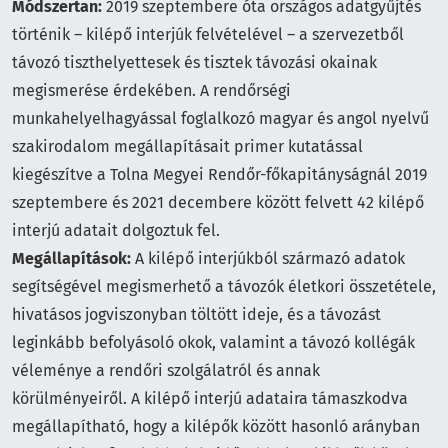
Módszertan:
2019 szeptembere óta országos adatgyűjtés
történik – kilépő interjúk felvételével – a szervezetből
távozó tiszthelyettesek és tisztek távozási okainak
megismerése érdekében. A rendőrségi
munkahelyelhagyással foglalkozó magyar és angol nyelvű
szakirodalom megállapításait primer kutatással
kiegészítve a Tolna Megyei Rendőr-főkapitányságnál 2019
szeptembere és 2021 decembere között felvett 42 kilépő
interjú adatait dolgoztuk fel.
Megállapítások:
A kilépő interjúkból származó adatok
segítségével megismerhető a távozók életkori összetétele,
hivatásos jogviszonyban töltött ideje, és a távozást
leginkább befolyásoló okok, valamint a távozó kollégák
véleménye a rendőri szolgálatról és annak
körülményeiről. A kilépő interjú adataira támaszkodva
megállapítható, hogy a kilépők között hasonló arányban