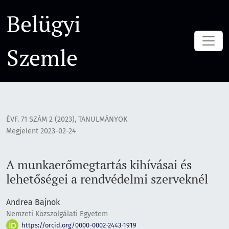
A munkaerőmegtartás kihívásai és lehetőségei a rendvédel
Belügyi
Szemle
ÉVF. 71 SZÁM 2 (2023)
,
TANULMÁNYOK
Megjelent 2023-02-24
A munkaerőmegtartás kihívásai és
lehetőségei a rendvédelmi szerveknél
Andrea Bajnok
Nemzeti Közszolgálati Egyetem
https://orcid.org/0000-0002-2443-1919