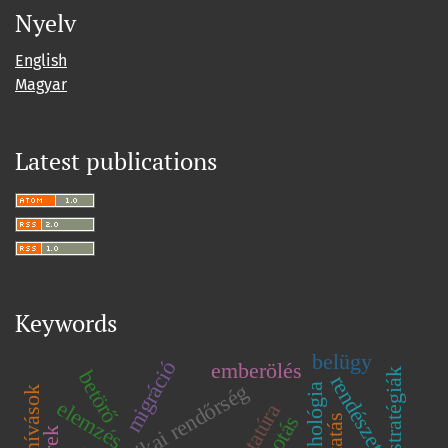
Nyelv
English
Magyar
Latest publications
Keywords
belügy
migráció
emberölés
stratégiák
betörő
rendészet
politikai rendőrség
pszichológia
kihívások
elemzés
kutatás