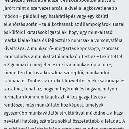
rendészeti feladatrendszert és középpontba állítva a
járőrt mint a szervezet arcát, akivel a legközvetlenebb
módon – például egy határátlépés vagy egy közúti
ellenőrzés során – találkozhatnak az állampolgárok. Hazai
és külföldi kutatások igazolják, hogy egy munkáltatói
márka kialakítása és fejlesztése nemcsak a versenyszféra
kiváltsága. A munkaerő- megtartás képessége, szorosan
kapcsolódva a munkáltatói márkaépítéshez – tekintettel
a Z generáció megjelenésére is a munkaerőpiacon –,
kiemelten fontos a közszféra szereplői, munkaadói
számára is. Fontos az értékek közvetítésének csatornája és
tartalma, tehát az, hogy mit ígérünk és hogyan, milyen
formában kommunikáljuk azt. A közigazgatás és a
rendészet más munkáltatóihoz képest, amelyek
egyszerűbb munkavállalói struktúrával működnek, a hazai
bevételi hatóság számára sokkal összetettebb a feladat. A