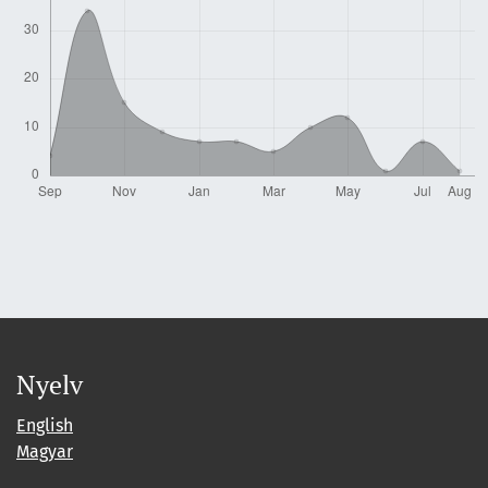
Nyelv
English
Magyar