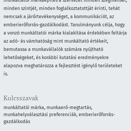
munkáltatói márkaépítés a szervezet minden szegmensét,
minden szintjét, minden foglalkoztatottját érinti, tehát
nemcsak a járőrtevékenységet, a kommunikációt, az
emberierőforrás-gazdálkodást. Tanulmányunk célja, hogy
a vonzó munkáltatói márka kialakítása érdekében feltárja
az adó- és vámhatóság mint munkáltató értékeit,
bemutassa a munkavállalók számára nyújtható
lehetőségeket, és korábbi kutatási eredményekre
alapozva meghatározza a fejlesztést igénylő területeket
is.
Kulcsszavak
munkáltatói márka
munkaerő-megtartás
munkahelyválasztási preferenciák
emberierőforrás-
gazdálkodás