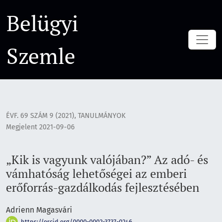
„Kik is vagyunk valójában?” Az adó- és vámhatóság lehetősé
Belügyi
Szemle
ÉVF. 69 SZÁM 9 (2021)
,
TANULMÁNYOK
Megjelent 2021-09-06
„Kik is vagyunk valójában?” Az adó- és
vámhatóság lehetőségei az emberi
erőforrás-gazdálkodás fejlesztésében
Adrienn Magasvári
https://orcid.org/0000-0002-3737-0246