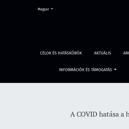
Change the language. The current language is:
Magyar
A COVID hatása a humánerőforrás-menedzsmen
CÉLOK ÉS HATÁSKÖRÖK
AKTUÁLIS
AR
INFORMÁCIÓK ÉS TÁMOGATÁS
A COVID hatása a 