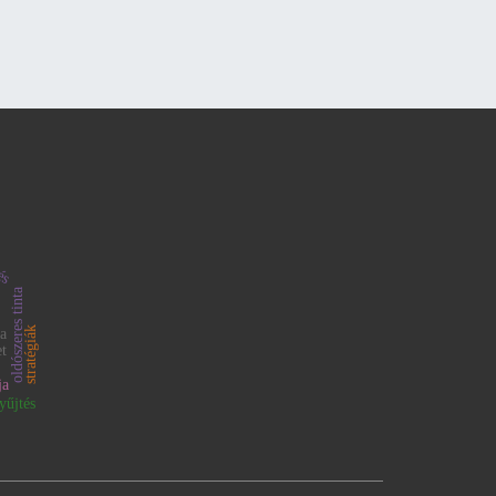
tés
oldószeres tinta
stratégiák
ia
t
ja
yűjtés