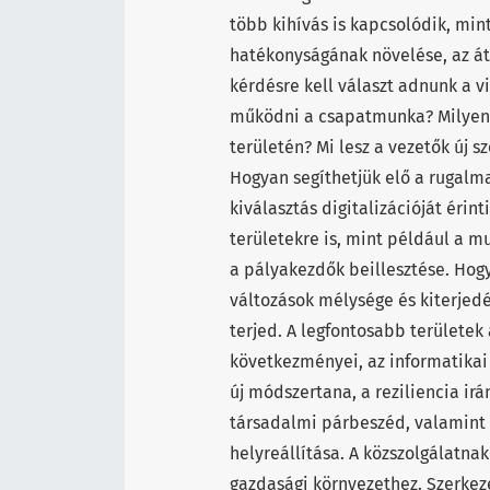
több kihívás is kapcsolódik, mint
hatékonyságának növelése, az át
kérdésre kell választ adnunk a v
működni a csapatmunka? Milyen v
területén? Mi lesz a vezetők új 
Hogyan segíthetjük elő a rugalm
kiválasztás digitalizációját érint
területekre is, mint például a 
a pályakezdők beillesztése. Hogy
változások mélysége és kiterjed
terjed. A legfontosabb területek 
következményei, az informatikai 
új módszertana, a reziliencia irá
társadalmi párbeszéd, valamint 
helyreállítása. A közszolgálatna
gazdasági környezethez. Szerkez