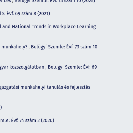
rvices
,
Belügyi Szemle: Évf. 73 szám 10 (2025)
e: Évf. 69 szám 8 (2021)
l and National Trends in Workplace Learning
ló munkahely?
,
Belügyi Szemle: Évf. 73 szám 10
gyar közszolgálatban
,
Belügyi Szemle: Évf. 69
gazgatási munkahelyi tanulás és fejlesztés
)
mle: Évf. 74 szám 2 (2026)