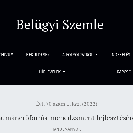
t fejlesztésére a közszolgálatban
Belügyi Szemle
CHÍVUM
BEKÜLDÉSEK
A FOLYÓIRATRÓL
INDEXELÉS
HÍRLEVELEK
KAPCSO
Évf. 70 szám 1. ksz. (2022)
humánerőforrás-menedzsment fejlesztésére
TANULMÁNYOK