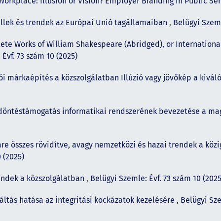
Workplace: Illusion or Vision? Employer Branding in Public Se
llek és trendek az Európai Unió tagállamaiban
,
Belügyi Szeml
te Works of William Shakespeare (Abridged), or Internationa
 Évf. 73 szám 10 (2025)
i márkaépítés a közszolgálatban Illúzió vagy jövőkép a kivá
döntéstámogatás informatikai rendszerének bevezetése a ma
e összes rövidítve, avagy nemzetközi és hazai trendek a közi
 (2025)
endek a közszolgálatban
,
Belügyi Szemle: Évf. 73 szám 10 (2025
áltás hatása az integritási kockázatok kezelésére
,
Belügyi Sze