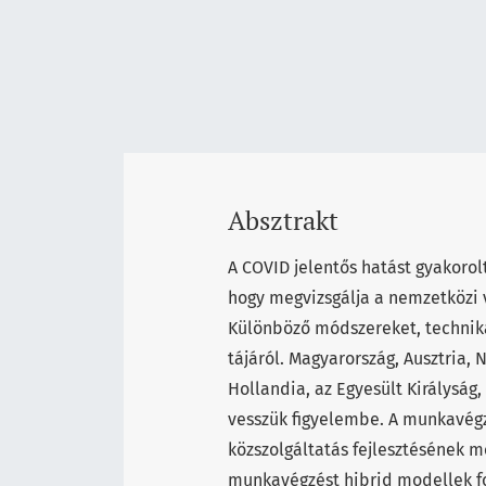
Absztrakt
A COVID jelentős hatást gyakoro
hogy megvizsgálja a nemzetközi v
Különböző módszereket, techniká
tájáról. Magyarország, Ausztria,
Hollandia, az Egyesült Királyság
vesszük figyelembe. A munkavégzé
közszolgáltatás fejlesztésének m
munkavégzést hibrid modellek f