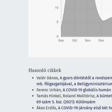
Hasonló cikkek
Valér Dános,
A gyors döntéstől a rendszeré
mb. főigazgatójával, a Belügyminisztériu
Ferenc Urbán,
A COVID-19 globális humán
Tamás Hinkel, Roland Molitórisz,
A bünte
69 szám 5. ksz. (2021): Különszám
Ákos Erdős,
A COVID–19-járvány első két h