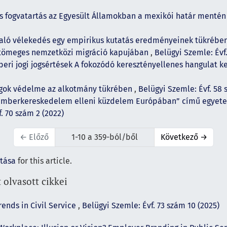
 fogvatartás az Egyesült Államokban a mexikói határ menté
való vélekedés egy empirikus kutatás eredményeinek tükrébe
 tömeges nemzetközi migráció kapujában
,
Belügyi Szemle: Évf.
eri jogi jogsértések A fokozódó keresztényellenes hangulat ke
ogok védelme az alkotmány tükrében
,
Belügyi Szemle: Évf. 58 
Emberkereskedelem elleni küzdelem Európában” című egyete
. 70 szám 2 (2022)
←
Előző
1-10 a 359-ból/ből
Következő
→
ítása
for this article.
 olvasott cikkei
rends in Civil Service
,
Belügyi Szemle: Évf. 73 szám 10 (2025)