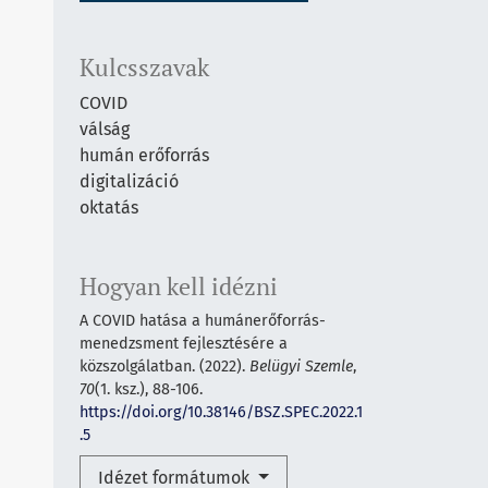
Kulcsszavak
COVID
válság
humán erőforrás
digitalizáció
oktatás
Hogyan kell idézni
A COVID hatása a humánerőforrás-
menedzsment fejlesztésére a
közszolgálatban. (2022).
Belügyi Szemle
,
70
(1. ksz.), 88-106.
https://doi.org/10.38146/BSZ.SPEC.2022.1
.5
Idézet formátumok