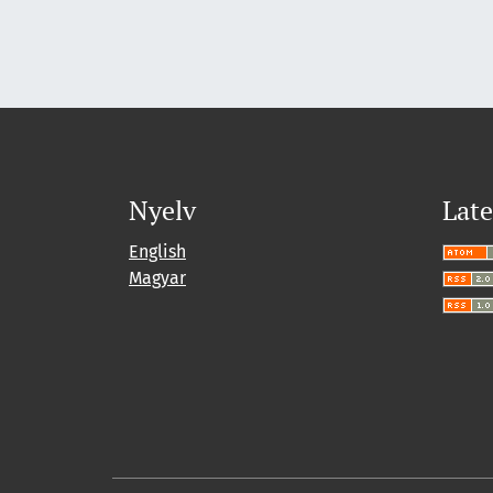
Nyelv
Late
English
Magyar