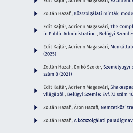
Edit Kajtár, Adrienn Magasvári,
Excellent 
Zoltán Hazafi,
Közszolgálati minták, mode
Edit Kajtár, Adrienn Magasvári,
The Comple
in Public Administration
,
Belügyi Szemle:
Edit Kajtár, Adrienn Magasvári,
Munkáltató
(2025)
Zoltán Hazafi, Enikő Szekér,
Személyügyi 
szám 8 (2021)
Edit Kajtár, Adrienn Magasvári,
Shakespear
világából
,
Belügyi Szemle: Évf. 73 szám 10
Zoltán Hazafi, Áron Hazafi,
Nemzetközi tr
Zoltán Hazafi,
A közszolgálati paradigmav