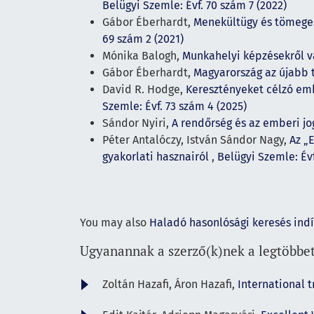
Belügyi Szemle: Évf. 70 szám 7 (2022)
Gábor Éberhardt,
Menekültügy és tömeges
69 szám 2 (2021)
Mónika Balogh,
Munkahelyi képzésekről 
Gábor Éberhardt,
Magyarország az újabb
David R. Hodge,
Keresztényeket célzó emb
Szemle: Évf. 73 szám 4 (2025)
Sándor Nyiri,
A rendőrség és az emberi j
Péter Antalóczy, István Sándor Nagy,
Az „
gyakorlati hasznairól
,
Belügyi Szemle: Évf
You may also
Haladó hasonlósági keresés ind
Ugyanannak a szerző(k)nek a legtöbbet
Zoltán Hazafi, Áron Hazafi,
International t