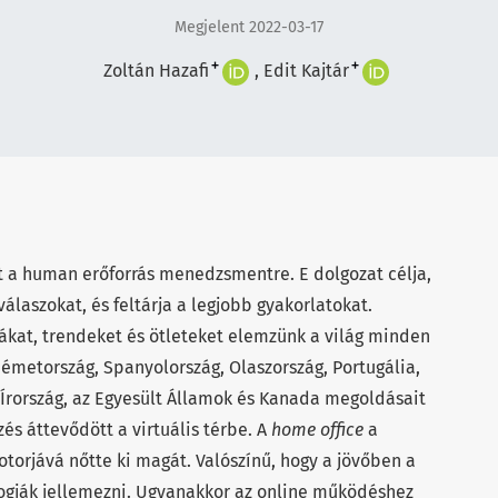
Megjelent 2022-03-17
+
+
Zoltán Hazafi
Edit Kajtár
lt a human erőforrás menedzsmentre. E dolgozat célja,
álaszokat, és feltárja a legjobb gyakorlatokat.
kat, trendeket és ötleteket elemzünk a világ minden
 Németország, Spanyolország, Olaszország, Portugália,
, Írország, az Egyesült Államok és Kanada megoldásait
s áttevődött a virtuális térbe. A
home office
a
otorjává nőtte ki magát. Valószínű, hogy a jövőben a
ogják jellemezni. Ugyanakkor az online működéshez