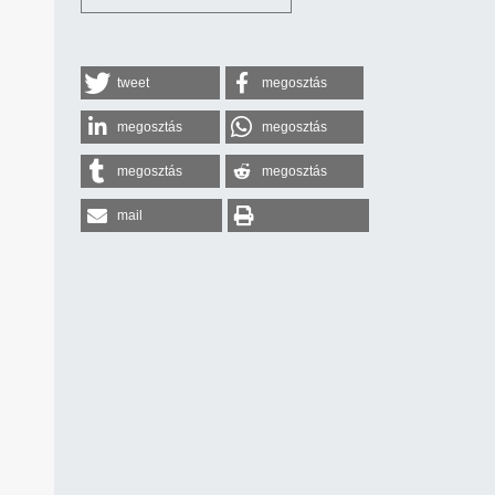
tweet
megosztás
megosztás
megosztás
megosztás
megosztás
mail