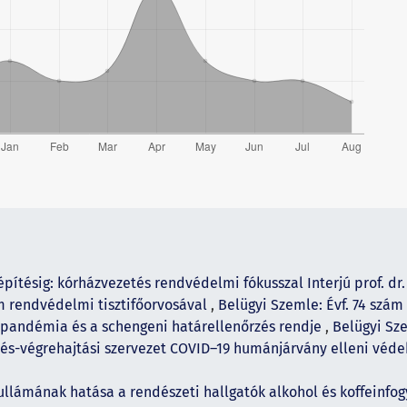
pítésig: kórházvezetés rendvédelmi fókusszal Interjú prof. dr.
m rendvédelmi tisztifőorvosával
,
Belügyi Szemle: Évf. 74 szám 
 pandémia és a schengeni határellenőrzés rendje
,
Belügyi Sze
tés-végrehajtási szervezet COVID–19 humánjárvány elleni vé
ullámának hatása a rendészeti hallgatók alkohol és koffeinfo