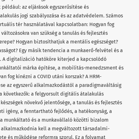
 például: az eljárások egyszerűsítése és
alakulás jogi szabályozása és az adatvédelem. Számos
irtuális tér használatával kapcsolatban: Hogyan fog
áltozásokra van szükség a tanulás és fejlesztés
szerepe? Hogyan biztosíthatjuk a mentális egészséget?
asságot? Egy másik tendencia a munkaerő-felvétel és a
i. A digitalizáció hatóköre kiterjed a kapcsolódó
munkáltatói márka építése, a mobilitás-menedzsment és
an fog kinézni a COVID utáni korszak? A HRM-
ése az egyszerű alkalmazkodástól a paradigmaváltásig
a következők: a felgyorsult digitális átalakulás
készségek növekvő jelentősége, a tanulás és fejlesztés
nti igény, a fenntartható fejlődés, a hatékonyság, a
a munkáltató és a munkavállaló közötti bizalom
k alkalmazkodnia kell a megváltozott társadalmi-
ete és működése reformra szorul. Ez a folyamat