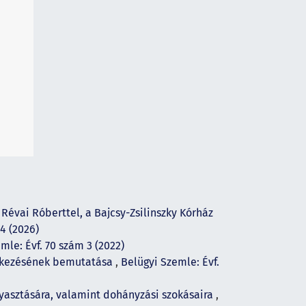
 Révai Róberttel, a Bajcsy-Zsilinszky Kórház
4 (2026)
mle: Évf. 70 szám 3 (2022)
dekezésének bemutatása
,
Belügyi Szemle: Évf.
gyasztására, valamint dohányzási szokásaira
,