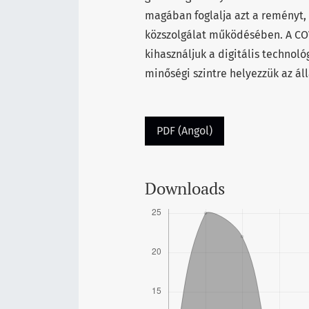
magában foglalja azt a reményt, 
közszolgálat működésében. A COV
kihasználjuk a digitális techno
minőségi szintre helyezzük az á
PDF (Angol)
Downloads