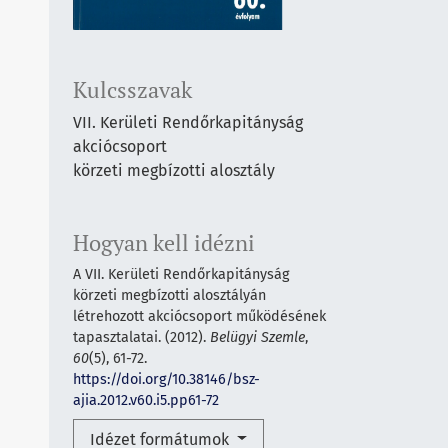
Kulcsszavak
VII. Kerületi Rendőrkapitányság
akciócsoport
körzeti megbízotti alosztály
Hogyan kell idézni
A VII. Kerületi Rendőrkapitányság
körzeti megbízotti alosztályán
létrehozott akciócsoport működésének
tapasztalatai. (2012).
Belügyi Szemle
,
60
(5), 61-72.
https://doi.org/10.38146/bsz-
ajia.2012.v60.i5.pp61-72
Idézet formátumok