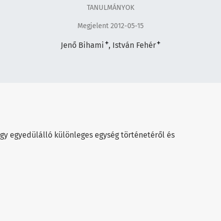
TANULMÁNYOK
Megjelent 2012-05-15
+
+
Jenő Bihami
István Fehér
egy egyedülálló különleges egység történetéről és