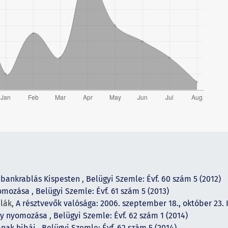
 bankrablás Kispesten
,
Belügyi Szemle: Évf. 60 szám 5 (2012)
yomozása
,
Belügyi Szemle: Évf. 61 szám 5 (2013)
dlák,
A résztvevők valósága: 2006. szeptember 18., október 23. I
ny nyomozása
,
Belügyi Szemle: Évf. 62 szám 1 (2014)
ának hibái
,
Belügyi Szemle: Évf. 62 szám 5 (2014)