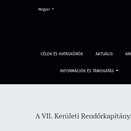
Change the language. The current language is:
Magyar
A VII. Kerületi Rendőrkapitányság körzeti me
CÉLOK ÉS HATÁSKÖRÖK
AKTUÁLIS
AR
INFORMÁCIÓK ÉS TÁMOGATÁS
A VII. Kerületi Rendőrkapitán