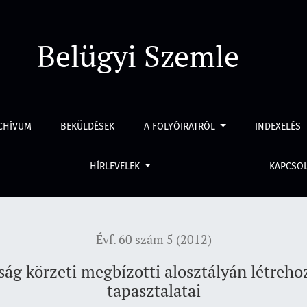
gbízotti alosztályán létrehozott akciócsoport működésének ta
Belügyi Szemle
CHÍVUM
BEKÜLDÉSEK
A FOLYÓIRATRÓL
INDEXELÉS
HÍRLEVELEK
KAPCSO
Évf. 60 szám 5 (2012)
yság körzeti megbízotti alosztályán létreh
tapasztalatai