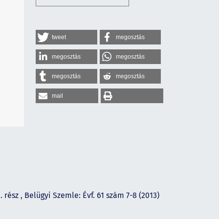
tweet
megosztás
megosztás
megosztás
megosztás
megosztás
mail
. rész
,
Belügyi Szemle: Évf. 61 szám 7-8 (2013)