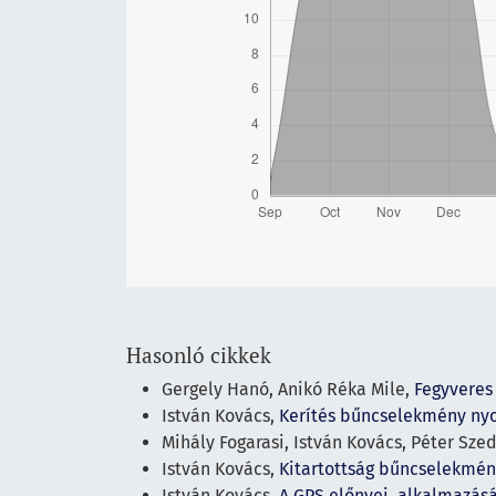
Hasonló cikkek
Gergely Hanó, Anikó Réka Mile,
Fegyveres
István Kovács,
Kerítés bűncselekmény n
Mihály Fogarasi, István Kovács, Péter Sze
István Kovács,
Kitartottság bűncselekmé
István Kovács,
A GPS előnyei, alkalmazás