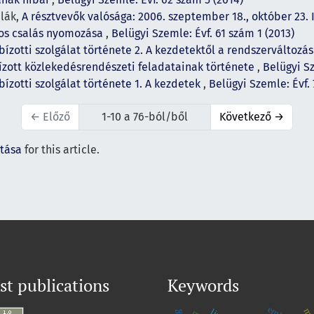
dlák,
A résztvevők valósága: 2006. szeptember 18., október 23. I
os csalás nyomozása
,
Belügyi Szemle: Évf. 61 szám 1 (2013)
bízotti szolgálat története 2. A kezdetektől a rendszerváltozá
ízott közlekedésrendészeti feladatainak története
,
Belügyi Sz
bízotti szolgálat története 1. A kezdetek
,
Belügyi Szemle: Évf. 
←
Előző
1-10 a 76-ból/ből
Következő
→
ítása
for this article.
st publications
Keywords