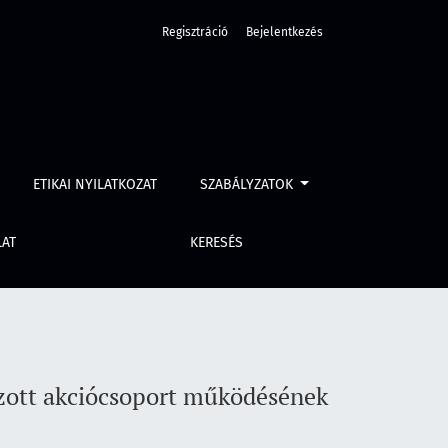
Regisztráció
Bejelentkezés
pasztalatai
ETIKAI NYILATKOZAT
SZABÁLYZATOK
LAT
KERESÉS
ozott akciócsoport működésének