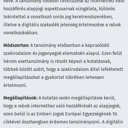
véve. A tanulmány további célkitűzése az internethez való
hozzáférés alapjogi aspektusainak vizsgálata, különös
tekintettel a vonatkozó uniós jog keretrendszerében,
illetve a digitális szakadék jelenség értelmezése a rabok
vonatkozásában.
Módszertan:
A tanulmány elsősorban a kapcsolódó
szakirodalom és joganyagok elemzésén alapul. Ezen felül
három esettanulmány is részét képezi a kutatásnak,
többek között azért, hogy a szakirodalom által lefektetett
megállapításokat a gyakorlat tükrében lehessen
értelmezni.
Megállapítások:
A kutatás során megállapításra kerül,
hogy a rabok internethez való hozzáférését az alapjogok,
ezen belül is az Emberi Jogok Európai Egyezségének 10.
cikkével összhangban érdemes tanulmányozni. A digitális