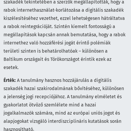
szakadék tekintetében a szerzők megállapították, hogy a
rabok internethasználat-korlátozása a digitális szakadék
kiszélesítéséhez vezethet, ezzel lehetségesen hátráltatva
a rabok reintegrációját. Szintén kiemelt fontosságú a
megállapítások kapcsán annak bemutatása, hogy a rabok
internethez való hozzáférési jogát érintő polémiák
területi szinten is behatárolhatóak – különösen a
Baltikum országait és Törökországot érintik ezek az
esetek.
Érték:
A tanulmány hasznos hozzájárulás a digitális
szakadék hazai szakirodalmának bővítéséhez, különösen
a jelenség jogi recepciójához. A tanulmány elméletet és
gyakorlatot ötvöző szemlélete mind a hazai
jogalkalmazók számára, mind az európai uniós jogot és
alapjogokat vizsgáló interdiszciplináris kutatások során
hasznosítható.