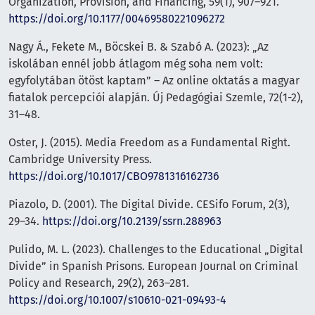
Organization, Provision, and Financing, 59(1), 907–921.
https://doi.org/10.1177/00469580221096272
Nagy Á., Fekete M., Böcskei B. & Szabó A. (2023): „Az
iskolában ennél jobb átlagom még soha nem volt:
egyfolytában ötöst kaptam” – Az online oktatás a magyar
fiatalok percepciói alapján. Új Pedagógiai Szemle, 72(1-2),
31–48.
Oster, J. (2015). Media Freedom as a Fundamental Right.
Cambridge University Press.
https://doi.org/10.1017/CBO9781316162736
Piazolo, D. (2001). The Digital Divide. CESifo Forum, 2(3),
29–34.
https://doi.org/10.2139/ssrn.288963
Pulido, M. L. (2023). Challenges to the Educational „Digital
Divide” in Spanish Prisons. European Journal on Criminal
Policy and Research, 29(2), 263–281.
https://doi.org/10.1007/s10610-021-09493-4