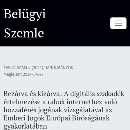
Bezárva és kizárva: A digitális szakadék értelmezése a rabo
Belügyi
Szemle
ÉVF. 72 SZÁM 4 (2024)
,
TANULMÁNYOK
Megjelent 2024-04-27
Bezárva és kizárva: A digitális szakadék
értelmezése a rabok internethez való
hozzáférés jogának vizsgálatával az
Emberi Jogok Európai Bíróságának
gyakorlatában