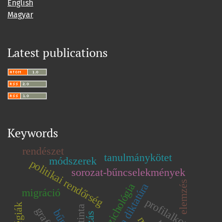
English
Magyar
Latest publications
Keywords
rendészet
tanulmánykötet
módszerek
politikai rendőrség
sorozat-bűncselekmények
elemzés
pszichológia
migráció
profilalkotás