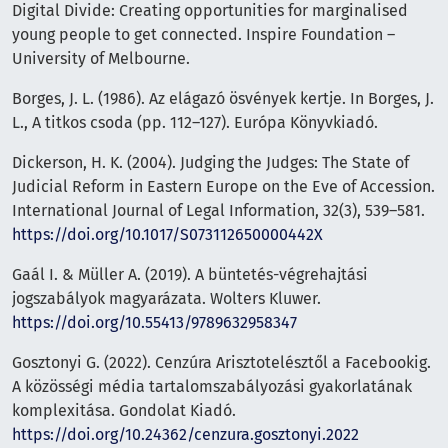
Digital Divide: Creating opportunities for marginalised
young people to get connected. Inspire Foundation –
University of Melbourne.
Borges, J. L. (1986). Az elágazó ösvények kertje. In Borges, J.
L., A titkos csoda (pp. 112–127). Európa Könyvkiadó.
Dickerson, H. K. (2004). Judging the Judges: The State of
Judicial Reform in Eastern Europe on the Eve of Accession.
International Journal of Legal Information, 32(3), 539–581.
https://doi.org/10.1017/S073112650000442X
Gaál I. & Müller A. (2019). A büntetés-végrehajtási
jogszabályok magyarázata. Wolters Kluwer.
https://doi.org/10.55413/9789632958347
Gosztonyi G. (2022). Cenzúra Arisztotelésztől a Facebookig.
A közösségi média tartalomszabályozási gyakorlatának
komplexitása. Gondolat Kiadó.
https://doi.org/10.24362/cenzura.gosztonyi.2022