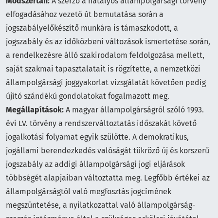
Módszertan:
A szerző a hatályos állampolgársági törvény
elfogadásához vezető út bemutatása során a
jogszabályelőkészítő munkára is támaszkodott, a
jogszabály és az időközbeni változások ismertetése során,
a rendelkezésre álló szakirodalom feldolgozása mellett,
saját szakmai tapasztalatait is rögzítette, a nemzetközi
állampolgársági joggyakorlat vizsgálatát követően pedig
újító szándékú gondolatokat fogalmazott meg.
Megállapítások:
A magyar állampolgárságról szóló 1993.
évi LV. törvény a rendszerváltoztatás időszakát követő
jogalkotási folyamat egyik szülötte. A demokratikus,
jogállami berendezkedés valóságát tükröző új és korszerű
jogszabály az addigi állampolgársági jogi eljárások
többségét alapjaiban változtatta meg. Legfőbb értékei az
állampolgárságtól való megfosztás jogcímének
megszüntetése, a nyilatkozattal való állampolgárság-