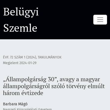
„Állampolgárság 30”, avagy a magyar állampolgárságról szó
Belügyi
Szemle
ÉVF. 72 SZÁM 1 (2024)
,
TANULMÁNYOK
Megjelent 2024-01-29
„Állampolgárság 30”, avagy a magyar
állampolgárságról szóló törvény elmúlt
három évtizede
Barbara Mágó
Nemzeti Közszolgálati Egyetem