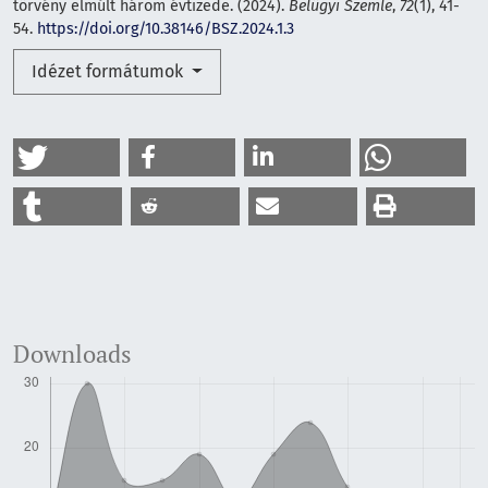
törvény elmúlt három évtizede. (2024).
Belügyi Szemle
,
72
(1), 41-
54.
https://doi.org/10.38146/BSZ.2024.1.3
Idézet formátumok
Downloads