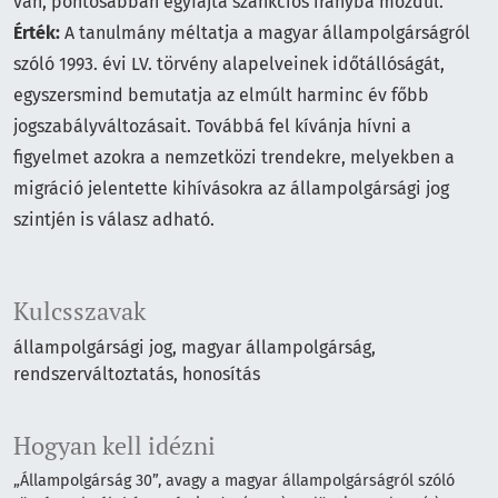
van, pontosabban egyfajta szankciós irányba mozdul.
Érték:
A tanulmány méltatja a magyar állampolgárságról
szóló 1993. évi LV. törvény alapelveinek időtállóságát,
egyszersmind bemutatja az elmúlt harminc év főbb
jogszabályváltozásait. Továbbá fel kívánja hívni a
figyelmet azokra a nemzetközi trendekre, melyekben a
migráció jelentette kihívásokra az állampolgársági jog
szintjén is válasz adható.
Kulcsszavak
állampolgársági jog
magyar állampolgárság
rendszerváltoztatás
honosítás
Hogyan kell idézni
„Állampolgárság 30”, avagy a magyar állampolgárságról szóló