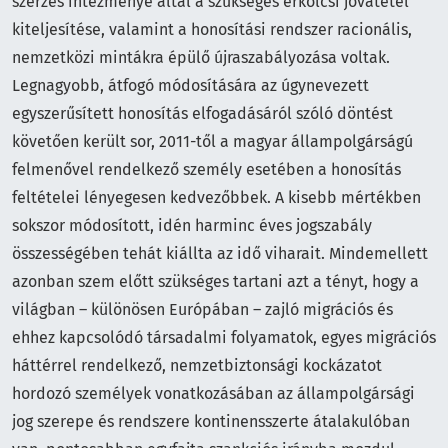
szerzés intézménye által a szükséges erkölcsi jóvátétel
kiteljesítése, valamint a honosítási rendszer racionális,
nemzetközi mintákra épülő újraszabályozása voltak.
Legnagyobb, átfogó módosítására az úgynevezett
egyszerűsített honosítás elfogadásáról szóló döntést
követően került sor, 2011-től a magyar állampolgárságú
felmenővel rendelkező személy esetében a honosítás
feltételei lényegesen kedvezőbbek. A kisebb mértékben
sokszor módosított, idén harminc éves jogszabály
összességében tehát kiállta az idő viharait. Mindemellett
azonban szem előtt szükséges tartani azt a tényt, hogy a
világban – különösen Európában – zajló migrációs és
ehhez kapcsolódó társadalmi folyamatok, egyes migrációs
háttérrel rendelkező, nemzetbiztonsági kockázatot
hordozó személyek vonatkozásában az állampolgársági
jog szerepe és rendszere kontinensszerte átalakulóban