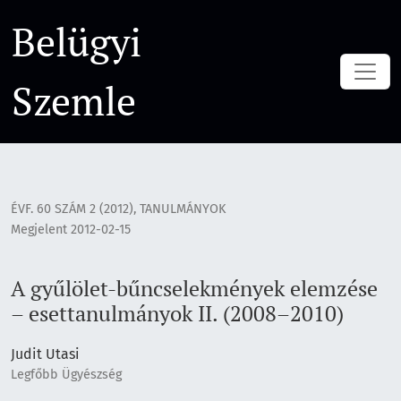
A gyűlölet-bűncselekmények elemzése – esettanulmányok II
Belügyi
Szemle
ÉVF. 60 SZÁM 2 (2012)
,
TANULMÁNYOK
Megjelent 2012-02-15
A gyűlölet-bűncselekmények elemzése
– esettanulmányok II. (2008–2010)
Judit Utasi
Legfőbb Ügyészség