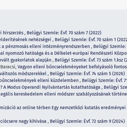
i hírszerzés
,
Belügyi Szemle: Évf. 70 szám 7 (2022)
elderítésének nehézségei
,
Belügyi Szemle: Évf. 70 szám 1 (202
k a pénzmosás elleni intézményrendszerben
,
Belügyi Szemle: 
al nyomozó hatósága és a Délkelet-európai Rendészeti Közpo
evált gyakorlatok alapján
,
Belügyi Szemle: Évf. 73 szám 1.ksz 
 Baracsi,
Vagyon elleni bűncselekményeket befolyásoló fonto
bváltozós módszerekkel
,
Belügyi Szemle: Évf. 74 szám 5 (2026)
rbűncselekmények elleni küzdelemben
,
Belügyi Szemle: Évf. 7
? A Modus Operandi Nyilvántartás kutathatósága
,
Belügyi Sze
 illegális kereskedelem elleni módszer szabályozásának történe
imizáció az online térben Egy nemzetközi kutatás eredménye
ciócsere nagy kihívása
,
Belügyi Szemle: Évf. 72 szám 9 (2024)