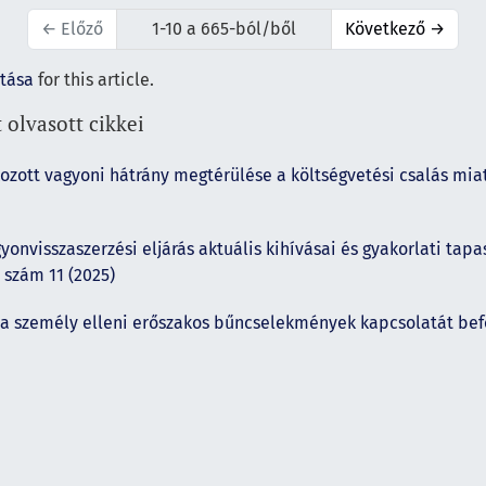
←
Előző
1-10 a 665-ból/ből
Következő
→
ítása
for this article.
 olvasott cikkei
kozott vagyoni hátrány megtérülése a költségvetési csalás mi
yonvisszaszerzési eljárás aktuális kihívásai és gyakorlati tapa
 szám 11 (2025)
s a személy elleni erőszakos bűncselekmények kapcsolatát be