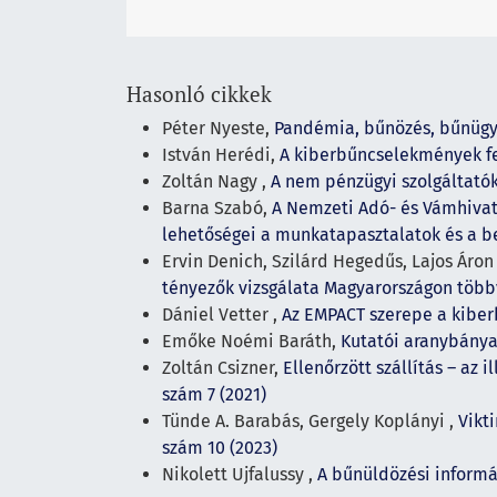
Hasonló cikkek
Péter Nyeste,
Pandémia, bűnözés, bűnügy
István Herédi,
A kiberbűncselekmények f
Zoltán Nagy ,
A nem pénzügyi szolgáltató
Barna Szabó,
A Nemzeti Adó- és Vámhivat
lehetőségei a munkatapasztalatok és a b
Ervin Denich, Szilárd Hegedűs, Lajos Áron
tényezők vizsgálata Magyarországon töb
Dániel Vetter ,
Az EMPACT szerepe a kibe
Emőke Noémi Baráth,
Kutatói aranybánya
Zoltán Csizner,
Ellenőrzött szállítás – az
szám 7 (2021)
Tünde A. Barabás, Gergely Koplányi ,
Vikt
szám 10 (2023)
Nikolett Ujfalussy ,
A bűnüldözési informá