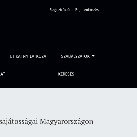
Regisztráció
Bejelentkezés
021 között
ETIKAI NYILATKOZAT
SZABÁLYZATOK
LAT
KERESÉS
 sajátosságai Magyarországon