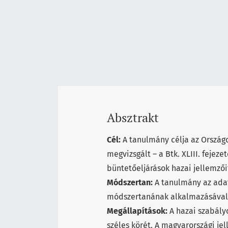
Absztrakt
Cél:
A tanulmány célja az Országo
megvizsgált – a Btk. XLIII. fejeze
büntetőeljárások hazai jellemzői
Módszertan:
A tanulmány az adat
módszertanának alkalmazásával 
Megállapítások:
A hazai szabály
széles körét. A magyarországi je