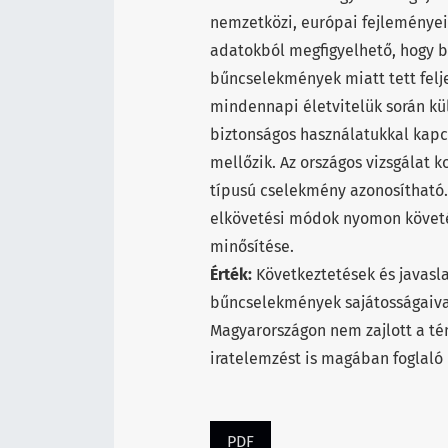
nemzetközi, európai fejleményei
adatokból megfigyelhető, hogy b
bűncselekmények miatt tett felj
mindennapi életvitelük során kü
biztonságos használatukkal kapc
mellőzik. Az országos vizsgálat k
típusú cselekmény azonosítható. 
elkövetési módok nyomon követés
minősítése.
Érték:
Következtetések és javasla
bűncselekmények sajátosságaiva
Magyarországon nem zajlott a té
iratelemzést is magában foglaló 
PDF