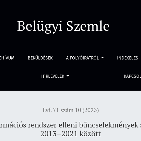
er elleni bűncselekmények sajátosságai Magyarországon 2013–2
Belügyi Szemle
CHÍVUM
BEKÜLDÉSEK
A FOLYÓIRATRÓL
INDEXELÉS
HÍRLEVELEK
KAPCSO
Évf. 71 szám 10 (2023)
nformációs rendszer elleni bűncselekmények
2013–2021 között