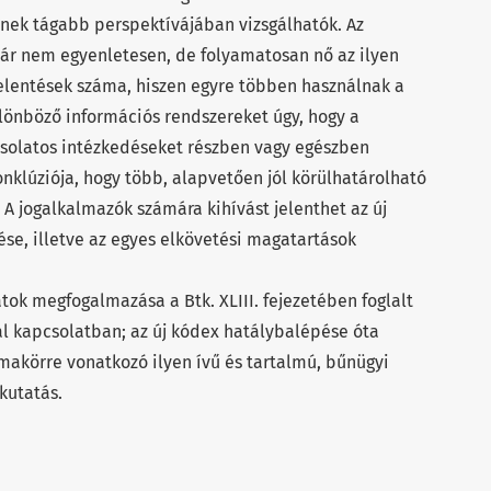
nek tágabb perspektívájában vizsgálhatók. Az
ár nem egyenletesen, de folyamatosan nő az ilyen
elentések száma, hiszen egyre többen használnak a
lönböző információs rendszereket úgy, hogy a
solatos intézkedéseket részben vagy egészben
onklúziója, hogy több, alapvetően jól körülhatárolható
A jogalkalmazók számára kihívást jelenthet az új
e, illetve az egyes elkövetési magatartások
tok megfogalmazása a Btk. XLIII. fejezetében foglalt
l kapcsolatban; az új kódex hatálybalépése óta
makörre vonatkozó ilyen ívű és tartalmú, bűnügyi
kutatás.