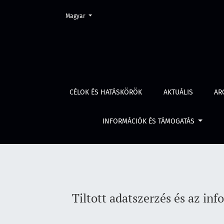
Change the language. The current language is:
Magyar
Tiltott adatszerzés és az információs rendsz
CÉLOK ÉS HATÁSKÖRÖK
AKTUÁLIS
AR
INFORMÁCIÓK ÉS TÁMOGATÁS
Tiltott adatszerzés és az i