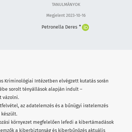
TANULMÁNYOK
Megjelent 2023-10-16
+
Petronella Deres
s Kriminológiai Intézetben elvégzett kutatás során
tébe sorolt tényállások alapján indult –
t vázolni.
felvétel, az adatelemzés és a bűnügyi iratelemzés
készült.
ozási környezet megfelelően lefedi a kibertámadások
llemzők a kiberbiztonság és kiberbűnözés aktuális