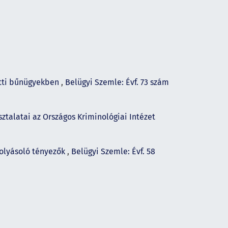
atti bűnügyekben
,
Belügyi Szemle: Évf. 73 szám
sztalatai az Országos Kriminológiai Intézet
folyásoló tényezők
,
Belügyi Szemle: Évf. 58