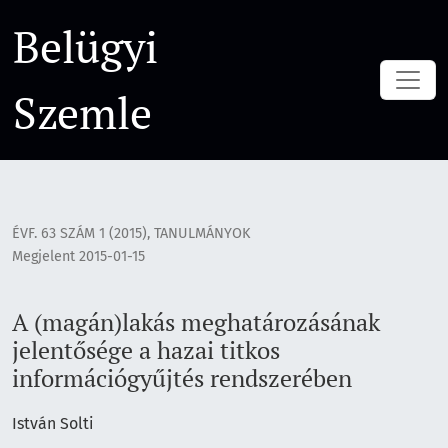
A (magán)lakás meghatározásának jelentősége a hazai titko
Belügyi
Szemle
ÉVF. 63 SZÁM 1 (2015)
,
TANULMÁNYOK
Megjelent 2015-01-15
A (magán)lakás meghatározásának
jelentősége a hazai titkos
információgyűjtés rendszerében
István Solti