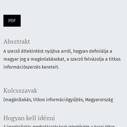
PDF
Absztrakt
A szerző áttekintést nyújtva arról, hogyan definiálja a
magyar jog a magánlakásokat, a szerző felvázolja a titkos
információszerzés kereteit.
Kulcsszavak
(magán)lakás
titkos információgyűjtés
Magyarország
Hogyan kell idézni
A (magán)lakás meghatározásának jelentősége a hazai titkos