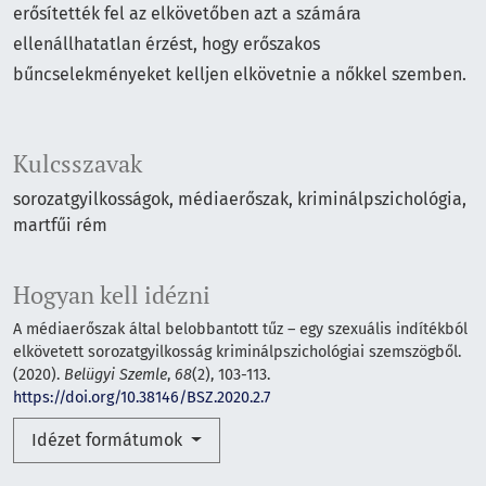
erősítették fel az elkövetőben azt a számára
ellenállhatatlan érzést, hogy erőszakos
bűncselekményeket kelljen elkövetnie a nőkkel szemben.
Kulcsszavak
sorozatgyilkosságok
médiaerőszak
kriminálpszichológia
martfűi rém
Hogyan kell idézni
A médiaerőszak által belobbantott tűz – egy szexuális indítékból
elkövetett sorozatgyilkosság kriminálpszichológiai szemszögből.
(2020).
Belügyi Szemle
,
68
(2), 103-113.
https://doi.org/10.38146/BSZ.2020.2.7
Idézet formátumok