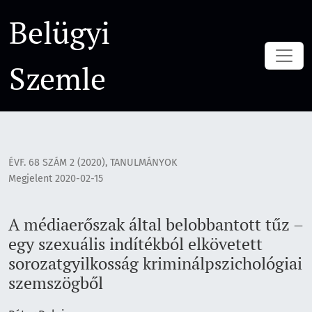
A médiaerőszak által belobbantott tűz – egy szexuális indít
Belügyi
Szemle
ÉVF. 68 SZÁM 2 (2020)
,
TANULMÁNYOK
Megjelent 2020-02-15
A médiaerőszak által belobbantott tűz –
egy szexuális indítékból elkövetett
sorozatgyilkosság kriminálpszichológiai
szemszögből