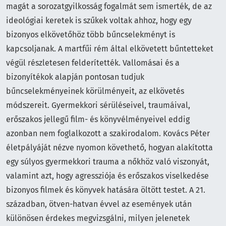
magát a sorozatgyilkosság fogalmát sem ismerték, de az
ideológiai keretek is szűkek voltak ahhoz, hogy egy
bizonyos elkövetőhöz több bűncselekményt is
kapcsoljanak. A martfűi rém által elkövetett bűntetteket
végül részletesen felderítették. Vallomásai és a
bizonyítékok alapján pontosan tudjuk
bűncselekményeinek körülményeit, az elkövetés
módszereit. Gyermekkori sérüléseivel, traumáival,
erőszakos jellegű film- és könyvélményeivel eddig
azonban nem foglalkozott a szakirodalom. Kovács Péter
életpályáját nézve nyomon követhető, hogyan alakította
egy súlyos gyermekkori trauma a nőkhöz való viszonyát,
valamint azt, hogy agressziója és erőszakos viselkedése
bizonyos filmek és könyvek hatására öltött testet. A 21.
században, ötven-hatvan évvel az események után
különösen érdekes megvizsgálni, milyen jelenetek