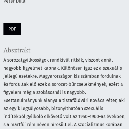
Péter Dulai
PDF
Absztrakt
A sorozatgyilkosságok rendkívül ritkák, viszont annál
nagyobb figyelmet kapnak. Különösen igaz ez a szexuális
jellegű esetekre. Magyarországon kis számban fordulnak
és fordultak elő ezek a sorozat-bűncselekmények, ezért a
figyelem még a szokásosnál is nagyobb.
Esettanulmányunk alanya a tiszaföldvári Kovács Péter, aki
az egyik legsúlyosabb, bizonyíthatóan szexuális
indítékból gyilkoló elkövető volt az 1950–1960-as években,
s a martfűi rém néven híresült el. A szocializmus korában