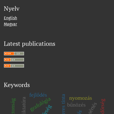
Nyelv
English
Magyar
Latest publications
Keywords
fejlődés
oldószeres tinta
nyomozás
grafológia
rendőrség
testi sértés
bűnözés