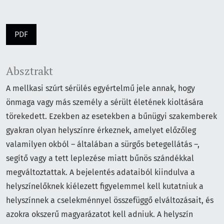
PDF
Absztrakt
A mellkasi szúrt sérülés egyértelmű jele annak, hogy
önmaga vagy más személy a sérült életének kioltására
törekedett. Ezekben az esetekben a bűnügyi szakemberek
gyakran olyan helyszínre érkeznek, amelyet előzőleg
valamilyen okból – általában a sürgős betegellátás –,
segítő vagy a tett leplezése miatt bűnös szándékkal
megváltoztattak. A bejelentés adataiból kiindulva a
helyszínelőknek kiélezett figyelemmel kell kutatniuk a
helyszínnek a cselekménnyel összefüggő elváltozásait, és
azokra okszerű magyarázatot kell adniuk. A helyszín