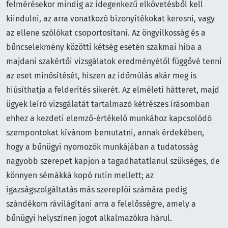
felmérésekor mindig az idegenkezű elkövetésből kell
kiindulni, az arra vonatkozó bizonyítékokat keresni, vagy
az ellene szólókat csoportosítani. Az öngyilkosság és a
bűncselekmény közötti kétség esetén szakmai hiba a
majdani szakértői vizsgálatok eredményétől függővé tenni
az eset minősítését, hiszen az időmúlás akár meg is
hiúsíthatja a felderítés sikerét. Az elméleti hátteret, majd
ügyek leíró vizsgálatát tartalmazó kétrészes írásomban
ehhez a kezdeti elemző-értékelő munkához kapcsolódó
szempontokat kívánom bemutatni, annak érdekében,
hogy a bűnügyi nyomozók munkájában a tudatosság
nagyobb szerepet kapjon a tagadhatatlanul szükséges, de
könnyen sémákká kopó rutin mellett; az
igazságszolgáltatás más szereplői számára pedig
szándékom rávilágítani arra a felelősségre, amely a
bűnügyi helyszínen jogot alkalmazókra hárul.