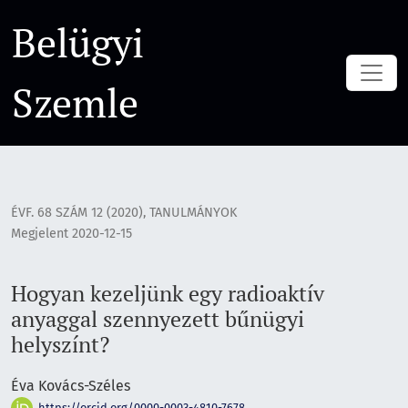
Hogyan kezeljünk egy radioaktív anyaggal szennyezett bűnüg
Belügyi
Szemle
ÉVF. 68 SZÁM 12 (2020)
,
TANULMÁNYOK
Megjelent 2020-12-15
Hogyan kezeljünk egy radioaktív
anyaggal szennyezett bűnügyi
helyszínt?
Éva Kovács-Széles
https://orcid.org/0000-0003-4810-7678