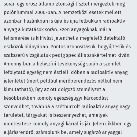
során egy orosz állambiztonsági tisztet mérgeztek meg
polóniummal 2006-ban. A nemzetközi esetek mellett
azonban hazánkban is újra és újra felbukkan radioaktív
anyag a kutatások során. Ezen anyagoknak már a
felismerése is kihívást jelenthet a megfelelő detektáló
eszközök hiányában. Pontos azonosításuk, begyűjtésük és
szakszerű vizsgálatuk pedig speciális szakértelmet kíván.
Amennyiben a helyszíni tevékenység során a szemlét
lefolytató egység nem észleli időben a radioaktív anyag
jelenlétét (mert például mérőberendezés nélkül nem
kimutatható), úgy az ott dolgozó személyzet a
későbbiekben komoly egészségügyi károsodást
szenvedhet, továbbá a széthurcolt radioaktív anyag nagy
területet, tárgyakat is beszennyezhet, amelyek
mentesítése komoly anyagi kárral is jár. Jelen cikkben egy
eljárásrendről számolunk be, amely sugárzó anyaggal