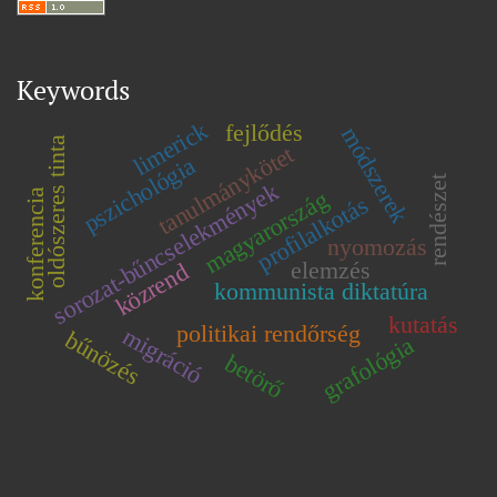
Keywords
limerick
fejlődés
módszerek
oldószeres tinta
tanulmánykötet
pszichológia
rendészet
sorozat-bűncselekmények
magyarország
konferencia
profilalkotás
nyomozás
elemzés
közrend
kommunista diktatúra
kutatás
politikai rendőrség
migráció
bűnözés
grafológia
betörő