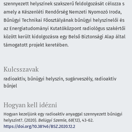
szennyezett helyszínek szakszerű feldolgozását célozza s
amely a Készenléti Rendőrség Nemzeti Nyomozó Iroda,
Bűnügyi Technikai Főosztályának bűnügyi helyszínelői és
az Energiatudományi Kutatóközpont radiológus szakértői
között került kidolgozásra egy Belső Biztonsági Alap által
támogatott projekt keretében.
Kulcsszavak
radioaktív
bűnügyi helyszín
sugárveszély
radioaktív
bűnjel
Hogyan kell idézni
Hogyan kezeljünk egy radioaktív anyaggal szennyezett bűnügyi
helyszínt?. (2020).
Belügyi Szemle
,
68
(12), 43-62.
https://doi.org/10.38146/BSZ.2020.12.2