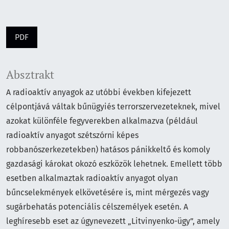
PDF
Absztrakt
A radioaktív anyagok az utóbbi években kifejezett
célpontjává váltak bűnügyiés terrorszervezeteknek, mivel
azokat különféle fegyverekben alkalmazva (például
radioaktív anyagot szétszórni képes
robbanószerkezetekben) hatásos pánikkeltő és komoly
gazdasági károkat okozó eszközök lehetnek. Emellett több
esetben alkalmaztak radioaktív anyagot olyan
bűncselekmények elkövetésére is, mint mérgezés vagy
sugárbehatás potenciális célszemélyek esetén. A
leghíresebb eset az úgynevezett „Litvinyenko-ügy”, amely