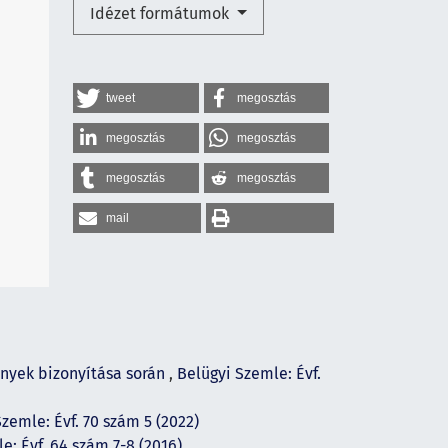
Idézet formátumok
tweet
megosztás
megosztás
megosztás
megosztás
megosztás
mail
nyek bizonyítása során
,
Belügyi Szemle: Évf.
zemle: Évf. 70 szám 5 (2022)
e: Évf. 64 szám 7-8 (2016)