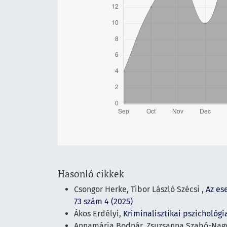
Hasonló cikkek
Csongor Herke, Tibor László Szécsi ,
Az es
73 szám 4 (2025)
Ákos Erdélyi,
Kriminalisztikai pszichológ
Annamária Bodnár, Zsuzsanna Szabó-Nag