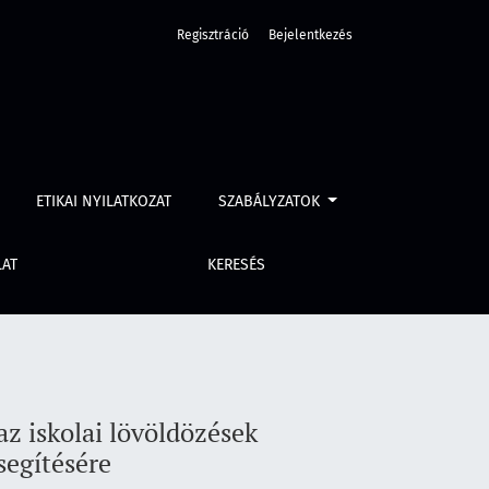
Regisztráció
Bejelentkezés
 rendőrségi megközelítésének elősegítésére
ETIKAI NYILATKOZAT
SZABÁLYZATOK
LAT
KERESÉS
az iskolai lövöldözések
segítésére