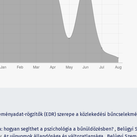
eményadat-rögzítők (EDR) szerepe a közlekedési bűncselekmé
ia: hogyan segíthet a pszichológia a bűnüldözésben?
,
Belügyi S
y,
Az ujjnyomok állandósága és változatlansága
,
Belügyi Szeml