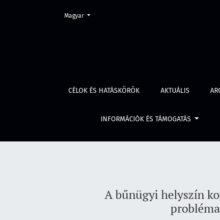
Change the language. The current language is:
Magyar
A bűnügyi helyszín kognitív kriminalisztikai
CÉLOK ÉS HATÁSKÖRÖK
AKTUÁLIS
AR
INFORMÁCIÓK ÉS TÁMOGATÁS
A bűnügyi helyszín kog
problémao