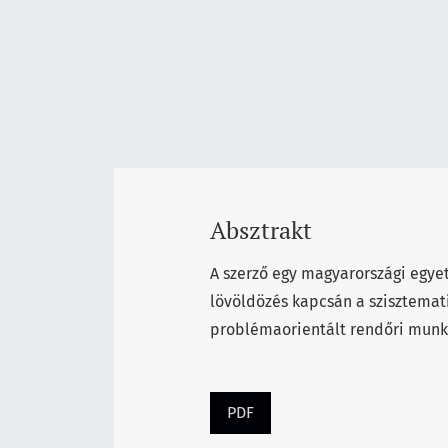
Absztrakt
A szerző egy magyarországi egye
lövöldözés kapcsán a szisztemati
problémaorientált rendőri munk
PDF