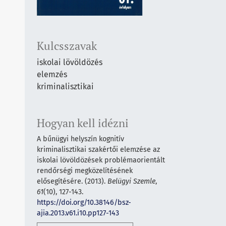
Kulcsszavak
iskolai lövöldözés
elemzés
kriminalisztikai
Hogyan kell idézni
A bűnügyi helyszín kognitív
kriminalisztikai szakértői elemzése az
iskolai lövöldözések problémaorientált
rendőrségi megközelítésének
elősegítésére. (2013).
Belügyi Szemle
,
61
(10), 127-143.
https://doi.org/10.38146/bsz-
ajia.2013.v61.i10.pp127-143