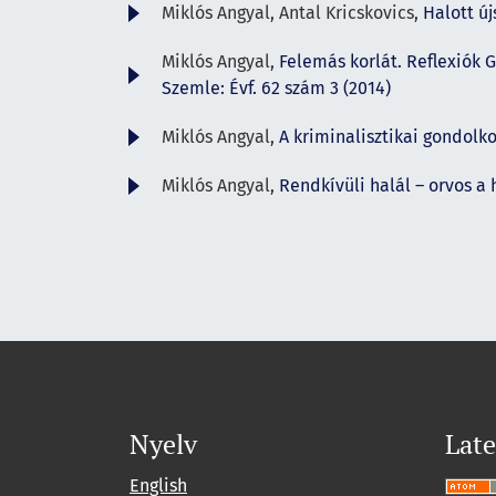
Miklós Angyal, Antal Kricskovics,
Halott új
Miklós Angyal,
Felemás korlát. Reflexiók 
Szemle: Évf. 62 szám 3 (2014)
Miklós Angyal,
A kriminalisztikai gondolk
Miklós Angyal,
Rendkívüli halál – orvos a
Nyelv
Late
English