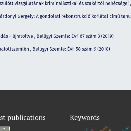
szülött vizsgálatának kriminalisztikai és szakértői nehézségei
Gárdonyi Gergely: A gondolati rekonstrukció korlátai című tan
odás – újratöltve
,
Belügyi Szemle: Évf. 67 szám 3 (2019)
 halottszemlén
,
Belügyi Szemle: Évf. 58 szám 9 (2010)
st publications
Keywords
nyomozás