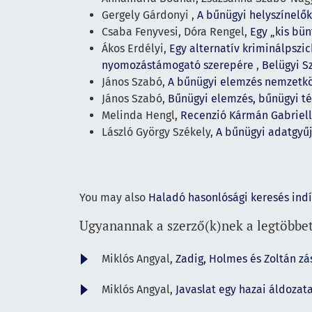
Gergely Gárdonyi ,
A bűnügyi helyszínelők
Csaba Fenyvesi, Dóra Rengel,
Egy „kis bü
Ákos Erdélyi,
Egy alternatív kriminálpszi
nyomozástámogató szerepére
,
Belügyi Sz
János Szabó,
A bűnügyi elemzés nemzetkö
János Szabó,
Bűnügyi elemzés, bűnügyi t
Melinda Hengl,
Recenzió Kármán Gabriella
László György Székely,
A bűnügyi adatgyűj
You may also
Haladó hasonlósági keresés ind
Ugyanannak a szerző(k)nek a legtöbbet
Miklós Angyal,
Zadig, Holmes és Zoltán zá
Miklós Angyal,
Javaslat egy hazai áldozat