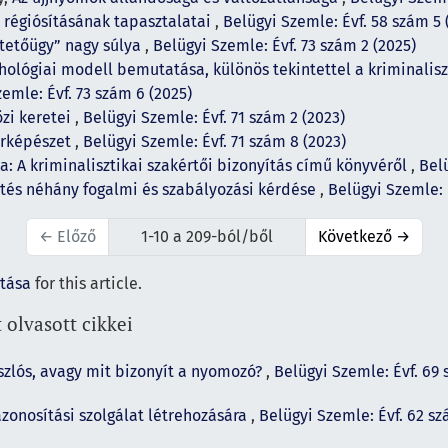
 régiósításának tapasztalatai
,
Belügyi Szemle: Évf. 58 szám 5 
ntetőügy” nagy súlya
,
Belügyi Szemle: Évf. 73 szám 2 (2025)
chológiai modell bemutatása, különös tekintettel a kriminalis
emle: Évf. 73 szám 6 (2025)
zi keretei
,
Belügyi Szemle: Évf. 71 szám 2 (2023)
érképészet
,
Belügyi Szemle: Évf. 71 szám 8 (2023)
: A kriminalisztikai szakértői bizonyítás című könyvéről
,
Belü
tés néhány fogalmi és szabályozási kérdése
,
Belügyi Szemle: 
←
Előző
1-10 a 209-ból/ből
Következő
→
ítása
for this article.
 olvasott cikkei
szlós, avagy mit bizonyít a nyomozó?
,
Belügyi Szemle: Évf. 69 
azonosítási szolgálat létrehozására
,
Belügyi Szemle: Évf. 62 sz