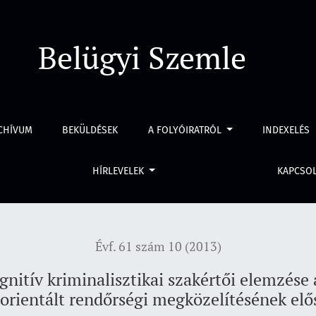
 szakértői elemzése az iskolai lövöldözések problémaorientált
Belügyi Szemle
CHÍVUM
BEKÜLDÉSEK
A FOLYÓIRATRÓL
INDEXELÉS
HÍRLEVELEK
KAPCSO
Évf. 61 szám 10 (2013)
nitív kriminalisztikai szakértői elemzése 
rientált rendőrségi megközelítésének elő