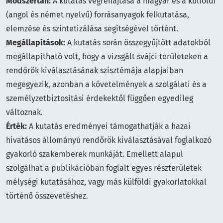
Módszertan:
A kutatás végrehajtása a magyar és a külföldi
(angol és német nyelvű) forrásanyagok felkutatása,
elemzése és szintetizálása segítségével történt.
Megállapítások:
A kutatás során összegyűjtött adatokból
megállapítható volt, hogy a vizsgált svájci területeken a
rendőrök kiválasztásának szisztémája alapjaiban
megegyezik, azonban a követelmények a szolgálati és a
személyzetbiztosítási érdekektől függően egyedileg
változnak.
Érték:
A kutatás eredményei támogathatják a hazai
hivatásos állományú rendőrök kiválasztásával foglalkozó
gyakorló szakemberek munkáját. Emellett alapul
szolgálhat a publikációban foglalt egyes részterületek
mélységi kutatásához, vagy más külföldi gyakorlatokkal
történő összevetéshez.