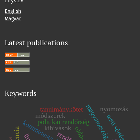
English
Magyar
Latest publications
Keywords
magyarország
nyomozás
tanulmánykötet
módszerek
testi sértés
politikai rendőrség
kommunista diktatúra
kihívások