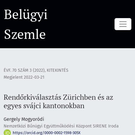
Rendőrkiválasztás Zürichben és az egyes svájci kantonokba
Belügyi
Szemle
ÉVF. 70 SZÁM 3 (2022)
,
KITEKINTÉS
Megjelent 2022-03-21
Rendőrkiválasztás Zürichben és az
egyes svájci kantonokban
Gergely Mogyoródi
Nemzetközi Bűnügyi Együttműködési Központ SIRENE Iroda
https://orcid.org/0000-0002-1598-305X