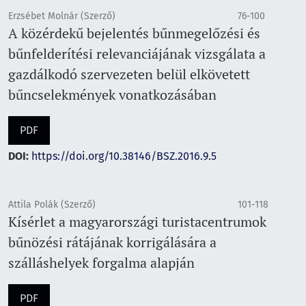
Erzsébet Molnár (Szerző)
76-100
A közérdekű bejelentés bűnmegelőzési és
bűnfelderítési relevanciájának vizsgálata a
gazdálkodó szervezeten belül elkövetett
bűncselekmények vonatkozásában
PDF
DOI:
https://doi.org/10.38146/BSZ.2016.9.5
Attila Polák (Szerző)
101-118
Kísérlet a magyarországi turistacentrumok
bűnözési rátájának korrigálására a
szálláshelyek forgalma alapján
PDF