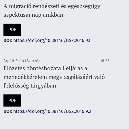
A migráció rendészeti és egészségügyi
aspektusai napjainkban
PDF
DOI:
https://doi.org/10.38146/BSZ.2016.9.1
Árpád Szép (Szerző)
16-35
Előzetes döntéshozatali eljárás a
menedékkérelem megvizsgálásáért való
felelősség tárgyában
PDF
DOI:
https://doi.org/10.38146/BSZ.2016.9.2