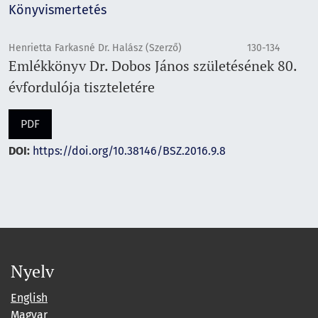
Könyvismertetés
Henrietta Farkasné Dr. Halász (Szerző)
130-134
Emlékkönyv Dr. Dobos János születésének 80.
évfordulója tiszteletére
PDF
DOI:
https://doi.org/10.38146/BSZ.2016.9.8
Nyelv
English
Magyar