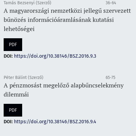
Tamás Bezsenyi (Szerző)
36-64
A magyarországi nemzetközi jellegű szervezett
bűnözés információáramlásának kutatási
lehetőségei
PDF
DOI:
https://doi.org/10.38146/BSZ.2016.9.3
Péter Bálint (Szerző)
65-75
A pénzmosást megelőző alapbűncselekmény
dilemmái
PDF
DOI:
https://doi.org/10.38146/BSZ.2016.9.4