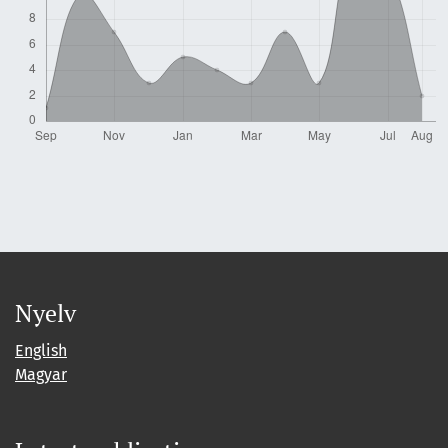
Nyelv
English
Magyar