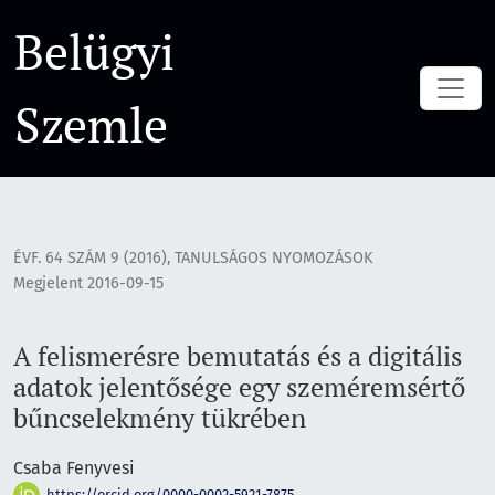
A felismerésre bemutatás és a digitális adatok jelentősé
Belügyi
Szemle
ÉVF. 64 SZÁM 9 (2016)
,
TANULSÁGOS NYOMOZÁSOK
Megjelent 2016-09-15
A felismerésre bemutatás és a digitális
adatok jelentősége egy szeméremsértő
bűncselekmény tükrében
Csaba Fenyvesi
https://orcid.org/0000-0002-5921-7875