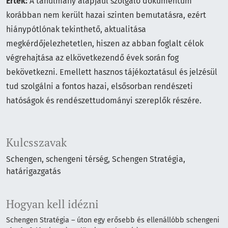
Érték:
A tanulmány alapjául szolgáló dokumentum
korábban nem került hazai szinten bemutatásra, ezért
hiánypótlónak tekinthető, aktualitása
megkérdőjelezhetetlen, hiszen az abban foglalt célok
végrehajtása az elkövetkezendő évek során fog
bekövetkezni. Emellett hasznos tájékoztatásul és jelzésül
tud szolgálni a fontos hazai, elsősorban rendészeti
hatóságok és rendészettudományi szereplők részére.
Kulcsszavak
Schengen
schengeni térség
Schengen Stratégia
határigazgatás
Hogyan kell idézni
Schengen Stratégia – úton egy erősebb és ellenállóbb schengeni