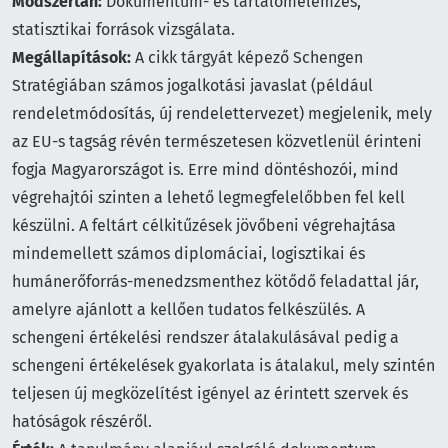
Módszertan:
Dokumentum- és tartalomelemzés,
statisztikai források vizsgálata.
Megállapítások:
A cikk tárgyát képező Schengen
Stratégiában számos jogalkotási javaslat (például
rendeletmódosítás, új rendelettervezet) megjelenik, mely
az EU-s tagság révén természetesen közvetlenül érinteni
fogja Magyarországot is. Erre mind döntéshozói, mind
végrehajtói szinten a lehető legmegfelelőbben fel kell
készülni. A feltárt célkitűzések jövőbeni végrehajtása
mindemellett számos diplomáciai, logisztikai és
humánerőforrás-menedzsmenthez kötődő feladattal jár,
amelyre ajánlott a kellően tudatos felkészülés. A
schengeni értékelési rendszer átalakulásával pedig a
schengeni értékelések gyakorlata is átalakul, mely szintén
teljesen új megközelítést igényel az érintett szervek és
hatóságok részéről.