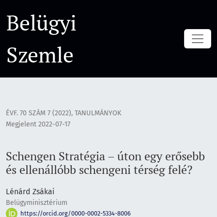
Schengen Stratégia – úton egy erősebb és ellenállóbb scheng
Belügyi
Szemle
ÉVF. 70 SZÁM 7 (2022)
,
TANULMÁNYOK
Megjelent 2022-07-17
Schengen Stratégia – úton egy erősebb
és ellenállóbb schengeni térség felé?
Lénárd Zsákai
Belügyminisztérium
https://orcid.org/0000-0002-5334-8006