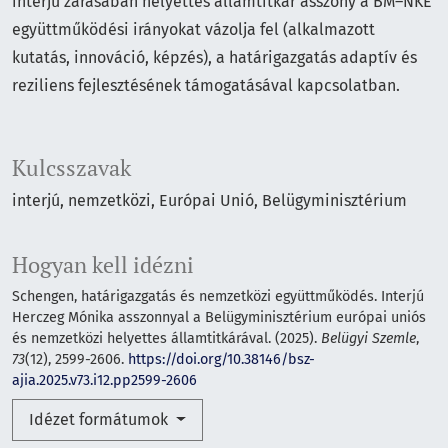
interjú zárásában helyettes államtitkár asszony a BM–NKE
együttműködési irányokat vázolja fel (alkalmazott
kutatás, innováció, képzés), a határigazgatás adaptív és
reziliens fejlesztésének támogatásával kapcsolatban.
Kulcsszavak
interjú, nemzetközi, Európai Unió, Belügyminisztérium
Hogyan kell idézni
Schengen, határigazgatás és nemzetközi együttműködés. Interjú
Herczeg Mónika asszonnyal a Belügyminisztérium európai uniós
és nemzetközi helyettes államtitkárával. (2025).
Belügyi Szemle
,
73
(12), 2599-2606.
https://doi.org/10.38146/bsz-
ajia.2025.v73.i12.pp2599-2606
Idézet formátumok