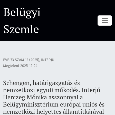
Schengen, határigazgatás és nemzetközi együttműködés. Int
Belügyi
Szemle
ÉVF. 73 SZÁM 12 (2025)
,
INTERJÚ
Megjelent 2025-12-24
Schengen, határigazgatás és
nemzetközi együttműködés. Interjú
Herczeg Mónika asszonnyal a
Belügyminisztérium európai uniós és
nemzetközi helyettes államtitkárával