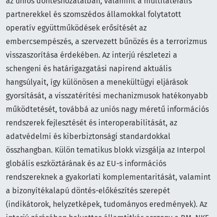
az uniós döntéshozatalban, valamint a multilaterális
partnerekkel és szomszédos államokkal folytatott
operatív együttműködések erősítését az
embercsempészés, a szervezett bűnözés és a terrorizmus
visszaszorítása érdekében. Az interjú részletezi a
schengeni és határigazgatási napirend aktuális
hangsúlyait, így különösen a menekültügyi eljárások
gyorsítását, a visszatérítési mechanizmusok hatékonyabb
működtetését, továbbá az uniós nagy méretű információs
rendszerek fejlesztését és interoperabilitását, az
adatvédelmi és kiberbiztonsági standardokkal
összhangban. Külön tematikus blokk vizsgálja az Interpol
globális eszköztárának és az EU-s információs
rendszereknek a gyakorlati komplementaritását, valamint
a bizonyítékalapú döntés-előkészítés szerepét
(indikátorok, helyzetképek, tudományos eredmények). Az