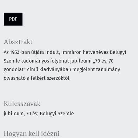
PDF
Absztrakt
Az 1953-ban útjára indult, immáron hetvenéves Belügyi
Szemle tudományos folyóirat jubileumi „70 év, 70
gondolat” című kiadványában megjelent tanulmány
olvasható a felkért szerzőktől.
Kulcsszavak
jubileum
70 év
Belügyi Szemle
Hogyan kell idézni