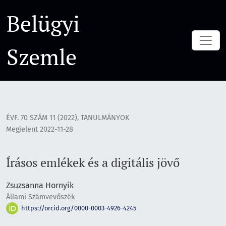
Írásos emlékek és a digitális jövő
Belügyi
Szemle
ÉVF. 70 SZÁM 11 (2022)
,
TANULMÁNYOK
Megjelent 2022-11-28
Írásos emlékek és a digitális jövő
Zsuzsanna Hornyik
Állami Számvevőszék
https://orcid.org/0000-0003-4926-4245