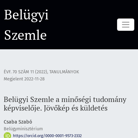
Belügyi Szemle a minőségi tudomány képviselője. Jövőkép é
Belügyi
Szemle
ÉVF. 70 SZÁM 11 (2022)
,
TANULMÁNYOK
Megjelent 2022-11-28
Belügyi Szemle a minőségi tudomány
képviselője. Jövőkép és küldetés
Csaba Szabó
Belügyminisztérium
https://orcid.org/0000-0001-9573-2332