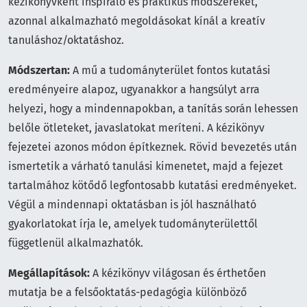
kézikönyvként inspiráló és praktikus módszereket,
azonnal alkalmazható megoldásokat kínál a kreatív
tanuláshoz/oktatáshoz.
Módszertan:
A mű a tudományterület fontos kutatási
eredményeire alapoz, ugyanakkor a hangsúlyt arra
helyezi, hogy a mindennapokban, a tanítás során lehessen
belőle ötleteket, javaslatokat meríteni. A kézikönyv
fejezetei azonos módon építkeznek. Rövid bevezetés után
ismertetik a várható tanulási kimenetet, majd a fejezet
tartalmához kötődő legfontosabb kutatási eredményeket.
Végül a mindennapi oktatásban is jól használható
gyakorlatokat írja le, amelyek tudományterülettől
függetlenül alkalmazhatók.
Megállapítások:
A kézikönyv világosan és érthetően
mutatja be a felsőoktatás-pedagógia különböző