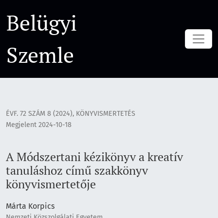
A Módszertani kézikönyv a kreatív tanuláshoz című szakkön
Belügyi
Szemle
ÉVF. 72 SZÁM 8 (2024)
,
KÖNYVISMERTETÉS
Megjelent 2024-10-18
A Módszertani kézikönyv a kreatív
tanuláshoz című szakkönyv
könyvismertetője
Márta Korpics
Nemzeti Közszolgálati Egyetem