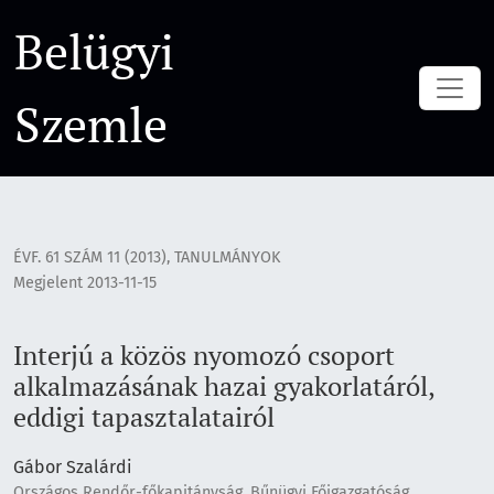
Interjú a közös nyomozó csoport alkalmazásának hazai gyakor
Belügyi
Szemle
ÉVF. 61 SZÁM 11 (2013)
,
TANULMÁNYOK
Megjelent 2013-11-15
Interjú a közös nyomozó csoport
alkalmazásának hazai gyakorlatáról,
eddigi tapasztalatairól
Gábor Szalárdi
Országos Rendőr-főkapitányság, Bűnügyi Főigazgatóság,