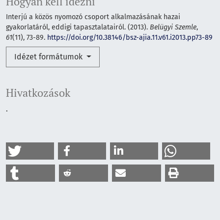
Hogyan kell idézni
Interjú a közös nyomozó csoport alkalmazásának hazai
gyakorlatáról, eddigi tapasztalatairól. (2013).
Belügyi Szemle
,
61
(11), 73-89.
https://doi.org/10.38146/bsz-ajia.11.v61.i2013.pp73-89
Idézet formátumok
Hivatkozások
.