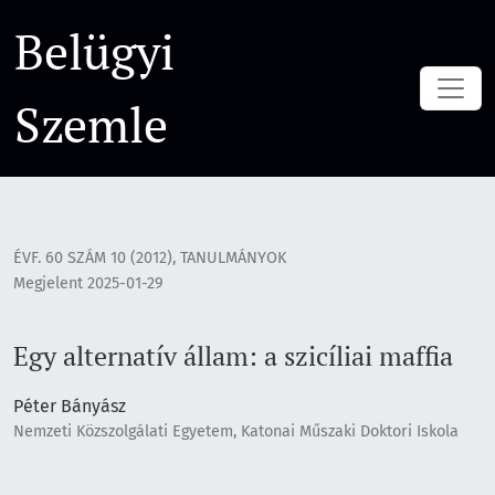
Egy alternatív állam: a szicíliai maffia
Belügyi
Szemle
ÉVF. 60 SZÁM 10 (2012)
,
TANULMÁNYOK
Megjelent 2025-01-29
Egy alternatív állam: a szicíliai maffia
Péter Bányász
Nemzeti Közszolgálati Egyetem, Katonai Műszaki Doktori Iskola