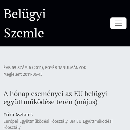
A hónap eseményei az EU belügyi együttműködése terén (m
Belügyi
Szemle
ÉVF. 59 SZÁM 6 (2011)
,
EGYÉB TANULMÁNYOK
Megjelent 2011-06-15
A hónap eseményei az EU belügyi
együttműködése terén (május)
Erika Asztalos
Európai Együttműködési Főosztály, BM EU Együttműködési
Főosztály