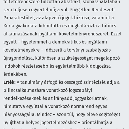
feltételrendszere túlzottan absztrakt, szóhasználatában
sem teljesen egyértelmű; a volt Független Rendészeti
Panasztestület, az alapvető jogok biztosa, valamint a
Kúria gyakorlata kibontotta és meghatározta a bilincs
alkalmazásának jogállami követelményrendszerét. Ezzel
együtt – figyelemmel a demokratikus és jogállami
követelményekre – időszerű a törvényi szabályozás
újragondolása, különösen a szükségességet megalapozó
indokok részletesebb és egyértelműbb kidolgozása
érdekében.
Érték:
A tanulmány átfogó és összegző szintézisét adja a
bilincsalkalmazásra vonatkozó jogszabályi
rendelkezéseknek és az irányadó joggyakorlatnak,
rámutatva egyúttal a vonatkozó normarend egyes
hiányosságaira. Mindez – azon túl, hogy eleve segítséget
nyújthat a helyes jogértelmezéshez – orientálhatja a