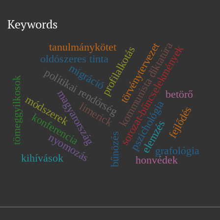
Keywords
kommunista diktatúra
törvénytervezet
tanulmánykötet
sorozat-bűncselekmények
profilalkotás
oldószeres tinta
migráció
politikai rendőrség
tömeggyilkosok
magyarország
betörő
módszerek
pszichológia
limerick
fejlődés
konferencia
elemzés
nyomozás
bűnözés
grafológia
kihívások
honvédek