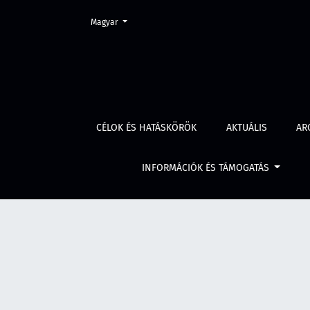
Change the language. The current language is:
Magyar
Gyermekbántalmazás
CÉLOK ÉS HATÁSKÖRÖK
AKTUÁLIS
AR
INFORMÁCIÓK ÉS TÁMOGATÁS