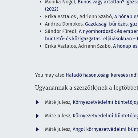
Mónika Nogel,
Bűnös vagy ártatlan? Igaz
(2022)
Erika Asztalos , Adrienn Szabó,
A hónap e
Andrea Domokos,
Gazdasági bűnözés, ga
Sándor Füredi,
A nyomhordozók és emberi 
büntető- és közigazgatási eljárásokban – 
Erika Asztalos, Adrienn Szabó,
A hónap es
You may also
Haladó hasonlósági keresés ind
Ugyanannak a szerző(k)nek a legtöbbet
Máté Julesz,
Környezetvédelmi büntetőjo
Máté Julesz,
Környezetvédelmi büntetőjo
Máté Julesz,
Angol környezetvédelmi bün