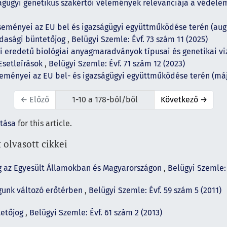
ságügyi genetikus szakértői vélemények relevanciája a védel
seményei az EU bel és igazságügyi együttműködése terén (aug
zdasági büntetőjog
,
Belügyi Szemle: Évf. 73 szám 11 (2025)
eredetű biológiai anyagmaradványok típusai és genetikai vi
Esetleírások
,
Belügyi Szemle: Évf. 71 szám 12 (2023)
eményei az EU bel- és igazságügyi együttműködése terén (má
←
Előző
1-10 a 178-ból/ből
Következő
→
ítása
for this article.
 olvasott cikkei
g az Egyesült Államokban és Magyarországon
,
Belügyi Szemle: 
gunk változó erőtérben
,
Belügyi Szemle: Évf. 59 szám 5 (2011)
tetőjog
,
Belügyi Szemle: Évf. 61 szám 2 (2013)