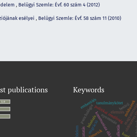
védelem
,
Belügyi Szemle: Évf. 60 szám 4 (2012)
ziójának esélyei
,
Belügyi Szemle: Évf. 58 szám 11 (2010)
st publications
Keywords
emberölés
módszerek
tanulmánykötet
betörő
magyarorsz
pszichológia
politikai rendőrség
oldószeres t
elemzés
kommunista diktatúra
nyomozás
bűnözés
migráció
kihí
profilalkotás
rendvédelem
kutatás
limerick