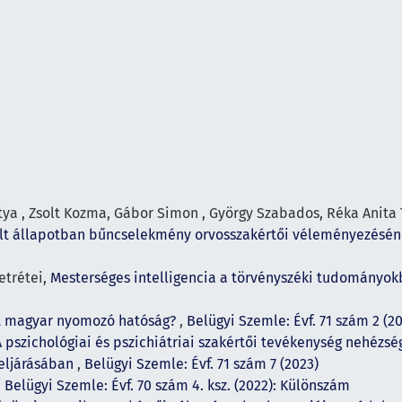
ya , Zsolt Kozma, Gábor Simon , György Szabados, Réka Anita T
ult állapotban bűncselekmény orvosszakértői véleményezésén
etrétei,
Mesterséges intelligencia a törvényszéki tudományokb
t magyar nyomozó hatóság?
,
Belügyi Szemle: Évf. 71 szám 2 (2
A pszichológiai és pszichiátriai szakértői tevékenység nehézs
 eljárásában
,
Belügyi Szemle: Évf. 71 szám 7 (2023)
,
Belügyi Szemle: Évf. 70 szám 4. ksz. (2022): Különszám