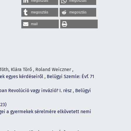
megosztás
megosztás
megosztás
megosztás
mail
óth, Klára Törő , Roland Weiczner ,
ek egyes kérdéseiről
,
Belügyi Szemle: Évf. 71
an Revolúció vagy invázió? I. rész
,
Belügyi
023)
égei a gyermekek sérelmére elkövetett nemi