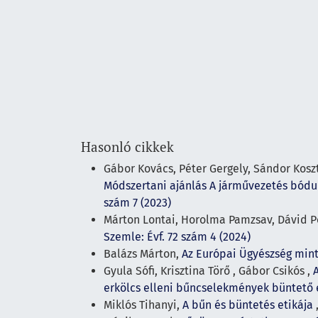
Hasonló cikkek
Gábor Kovács, Péter Gergely, Sándor Koszt
Módszertani ajánlás A járművezetés bód
szám 7 (2023)
Márton Lontai, Horolma Pamzsav, Dávid P
Szemle: Évf. 72 szám 4 (2024)
Balázs Márton,
Az Európai Ügyészség min
Gyula Sófi, Krisztina Törő , Gábor Csikós ,
erkölcs elleni bűncselekmények büntető
Miklós Tihanyi,
A bűn és büntetés etikája