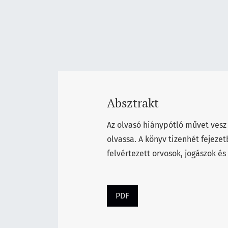
Absztrakt
Az olvasó hiánypótló művet ves
olvassa. A könyv tizenhét fejezet
felvértezett orvosok, jogászok és
PDF