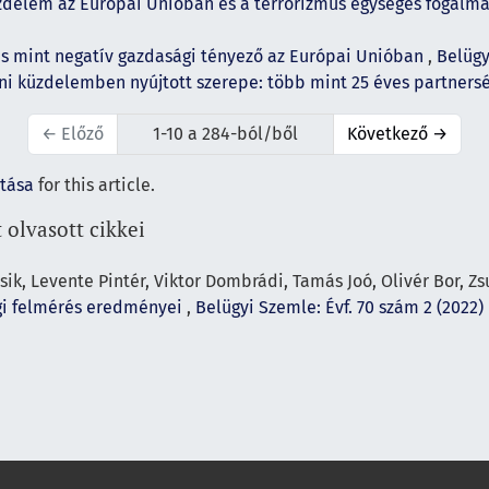
üzdelem az Európai Unióban és a terrorizmus egységes fogal
 mint negatív gazdasági tényező az Európai Unióban
,
Belügy
eni küzdelemben nyújtott szerepe: több mint 25 éves partners
←
Előző
1-10 a 284-ból/ből
Következő
→
ítása
for this article.
 olvasott cikkei
ik, Levente Pintér, Viktor Dombrádi, Tamás Joó, Olivér Bor, Z
ági felmérés eredményei
,
Belügyi Szemle: Évf. 70 szám 2 (2022)