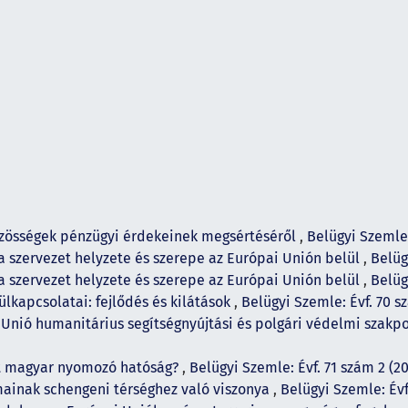
zösségek pénzügyi érdekeinek megsértéséről
,
Belügyi Szemle:
 a szervezet helyzete és szerepe az Európai Unión belül
,
Belüg
 a szervezet helyzete és szerepe az Európai Unión belül
,
Belüg
ülkapcsolatai: fejlődés és kilátások
,
Belügyi Szemle: Évf. 70 s
 Unió humanitárius segítségnyújtási és polgári védelmi szak
t magyar nyomozó hatóság?
,
Belügyi Szemle: Évf. 71 szám 2 (2
mainak schengeni térséghez való viszonya
,
Belügyi Szemle: Évf