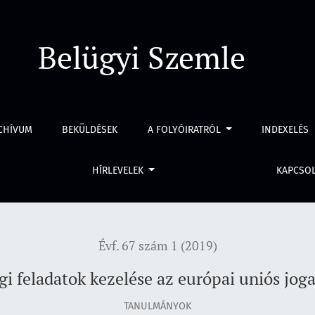
pai uniós jogalkotás fényében
Belügyi Szemle
CHÍVUM
BEKÜLDÉSEK
A FOLYÓIRATRÓL
INDEXELÉS
HÍRLEVELEK
KAPCSO
Évf. 67 szám 1 (2019)
gi feladatok kezelése az európai uniós jog
TANULMÁNYOK