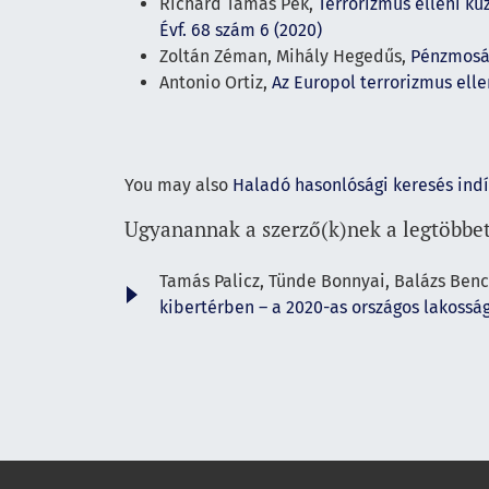
Richárd Tamás Pék,
Terrorizmus elleni k
Évf. 68 szám 6 (2020)
Zoltán Zéman, Mihály Hegedűs,
Pénzmosás
Antonio Ortiz,
Az Europol terrorizmus ell
You may also
Haladó hasonlósági keresés ind
Ugyanannak a szerző(k)nek a legtöbbet
Tamás Palicz, Tünde Bonnyai, Balázs Bencs
kibertérben – a 2020-as országos lakoss