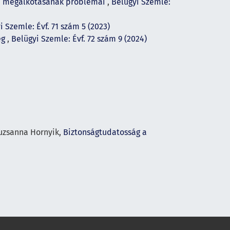
ma megalkotásának problémái
,
Belügyi Szemle:
i Szemle: Évf. 71 szám 5 (2023)
ég
,
Belügyi Szemle: Évf. 72 szám 9 (2024)
suzsanna Hornyik,
Biztonságtudatosság a