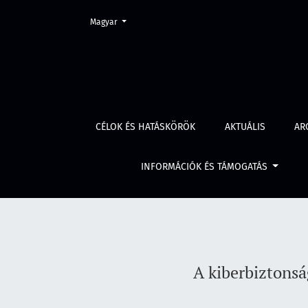
Change the language. The current language is:
Magyar
A kiberbiztonsági feladatok kezelése az euró
CÉLOK ÉS HATÁSKÖRÖK
AKTUÁLIS
AR
INFORMÁCIÓK ÉS TÁMOGATÁS
A kiberbiztonsá