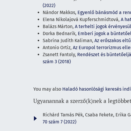
(2022)
Nándor Makkos,
Egyenlő bánásmód a rend
Elena Nikolajová Kupferschmidtová,
A ha
Balázs Márton,
A terhelti jogok érvényes
Dorka Bednarik,
Emberi jogok a büntetőe
Sabrina Judith Kaliman,
Az erőszakos elt
Antonio Ortiz,
Az Europol terrorizmus ell
Zsanett Fantoly,
Rendészet és büntetőeljá
szám 3 (2018)
You may also
Haladó hasonlósági keresés ind
Ugyanannak a szerző(k)nek a legtöbbet
Richárd Tamás Pék, Csaba Fekete, Erika Gá
70 szám 7 (2022)