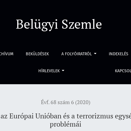
óban és a terrorizmus egységes fogalma megalkotásának prob
Belügyi Szemle
CHÍVUM
BEKÜLDÉSEK
A FOLYÓIRATRÓL
INDEXELÉS
HÍRLEVELEK
KAPCSO
Évf. 68 szám 6 (2020)
 az Európai Unióban és a terrorizmus egy
problémái