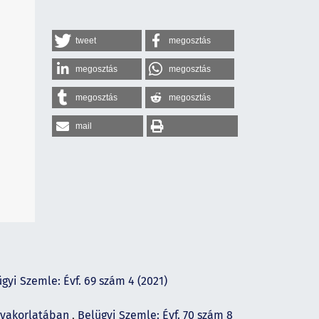
tweet
megosztás
megosztás
megosztás
megosztás
megosztás
mail
gyi Szemle: Évf. 69 szám 4 (2021)
 gyakorlatában
,
Belügyi Szemle: Évf. 70 szám 8