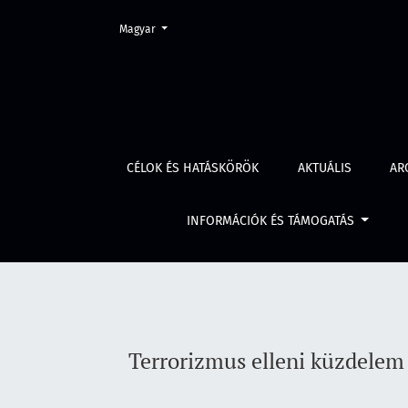
Change the language. The current language is:
Magyar
Terrorizmus elleni küzdelem az Európai Uni
CÉLOK ÉS HATÁSKÖRÖK
AKTUÁLIS
AR
INFORMÁCIÓK ÉS TÁMOGATÁS
Terrorizmus elleni küzdelem