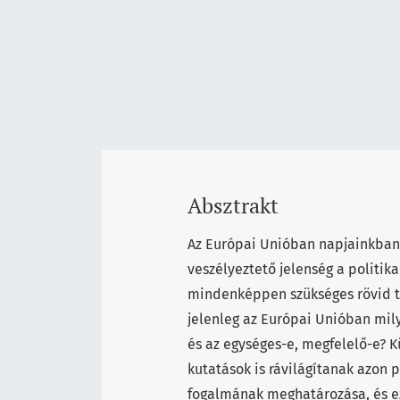
Absztrakt
Az Európai Unióban napjainkban 
veszélyeztető jelenség a politikai
mindenképpen szükséges rövid tö
jelenleg az Európai Unióban mil
és az egységes-e, megfelelő-e? K
kutatások is rávilágítanak azon 
fogalmának meghatározása, és ez