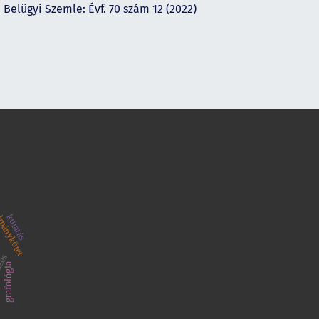
,
Belügyi Szemle: Évf. 70 szám 12 (2022)
lmánykötet
kutatás
zés
grafológia