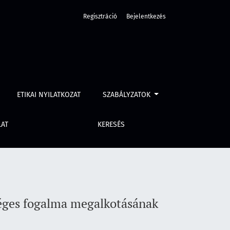
Regisztráció
Bejelentkezés
lémái
ETIKAI NYILATKOZAT
SZABÁLYZATOK
LAT
KERESÉS
séges fogalma megalkotásának