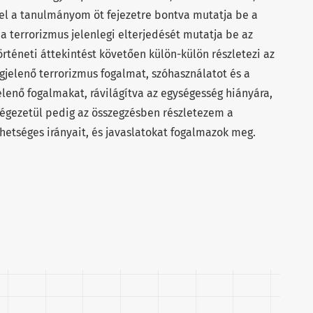
ettel a tanulmányom öt fejezetre bontva mutatja be a
a terrorizmus jelenlegi elterjedését mutatja be az
rténeti áttekintést követően külön-külön részletezi az
jelenő terrorizmus fogalmat, szóhasználatot és a
nő fogalmakat, rávilágítva az egységesség hiányára,
Végezetül pedig az összegzésben részletezem a
hetséges irányait, és javaslatokat fogalmazok meg.