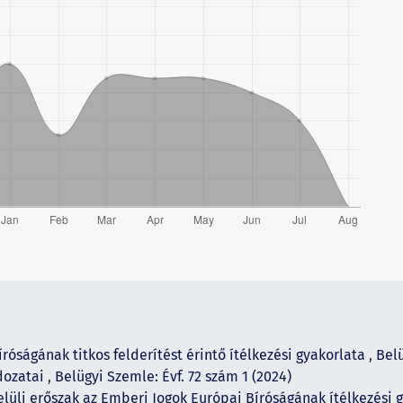
róságának titkos felderítést érintő ítélkezési gyakorlata
,
Belü
ldozatai
,
Belügyi Szemle: Évf. 72 szám 1 (2024)
elüli erőszak az Emberi Jogok Európai Bíróságának ítélkezési