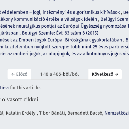
védelemben – jogi, intézményi és algoritmikus kihívások
,
Be
tékony kommunikáció értéke a válságok idején
,
Belügyi Szeml
ülésének neuralgikus pontjai az Európai Ügyészség nyomozása
ljárásban
,
Belügyi Szemle: Évf. 63 szám 6 (2015)
űnések az Emberi Jogok Európai Bíróságának gyakorlatában
,
B
eni küzdelemben nyújtott szerepe: több mint 25 éves partners
rás az emberi jogok, az alapjogok, és az alkotmányos jogok 
←
Előző
1-10 a 406-ból/ből
Következő
→
ítása
for this article.
 olvasott cikkei
l, Katalin Erdélyi, Tibor Bánáti, Bernadett Bacsó,
Nemzetközi 