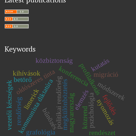
Keywords
kutatás
közbiztonság
profilalkotás
konferencia
oldószeres tinta
kihívások
migráció
betörő
politikai rendőrség
kommunista diktatúra
megkülönböztetés
vezetői készségek
módszerek
limerick
elemzés
pszichológia
magyarország
fejlődés
rendőrség
nyomozás
közrend
bűnözés
grafológia
rendészet