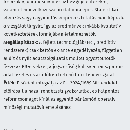
forrásokra, ombudsmani és hatósági jelentésekre,
valamint nemzetközi szakirodalomra épül. Statisztikai
elemzés vagy nagymintás empirikus kutatás nem képezte
a vizsgálat tárgyát, így az eredmények inkább kvalitatív
következtetések formájában értelmezhetők.
Megállapítások:
A fejlett technológiák (FRT, prediktív
rendszerek) csak kettős ex-ante engedélyezés, független
audit és nyílt adatszolgáltatás mellett egyeztethetők
össze az EB-elvekkel; a jogszerűség kulcsa a transzparens
adatkezelés és az időben történő bírói felülvizsgálat.
Érték:
Elsőként integrálja az EU 2024/1689 MI-rendelet
előírásait a hazai rendészeti gyakorlatba, és hatpontos
reformcsomagot kínál az egyenlő bánásmód operatív
minőségi mutatóvá emeléséhez.