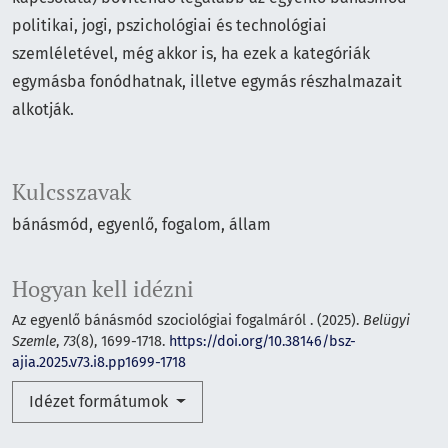
politikai, jogi, pszichológiai és technológiai
szemléletével, még akkor is, ha ezek a kategóriák
egymásba fonódhatnak, illetve egymás részhalmazait
alkotják.
Kulcsszavak
bánásmód, egyenlő, fogalom, állam
Hogyan kell idézni
Az egyenlő bánásmód szociológiai fogalmáról . (2025).
Belügyi
Szemle
,
73
(8), 1699-1718.
https://doi.org/10.38146/bsz-
ajia.2025.v73.i8.pp1699-1718
Idézet formátumok