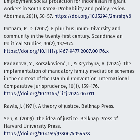
Employment social protection for Indonesian migrant
workers in South Korea: Probability and policy review.
Abdimas, 28(1), 50–57.
https://doi.org/10.15294/2mrsfq46
Putnam, R. D. (2007). E pluribus unum: Diversity and
community in the twenty-first century. Scandinavian
Political Studies, 30(2), 137–174.
https://doi.org/10.1111/j.1467-9477.2007.00176.x
Radanova, Y., Korsakovienė, I., & Krychyna, A. (2024). The
implementation of mandatory family mediation schemes
in the context of the Istanbul Convention. International
Comparative Jurisprudence, 10(1), 159–176.
https://doi.org/10.13165/j.icj.2024.06.011
Rawls, J. (1971). A theory of justice. Belknap Press.
Sen, A. (2009). The idea of justice. Belknap Press of
Harvard University Press.
https://doi.org/10.4159/9780674054578