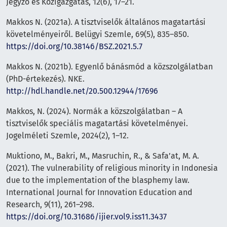
Jegyző és Közigazgatás, 12(6), 17–21.
Makkos N. (2021a). A tisztviselők általános magatartási
követelményeiről. Belügyi Szemle, 69(5), 835–850.
https://doi.org/10.38146/BSZ.2021.5.7
Makkos N. (2021b). Egyenlő bánásmód a közszolgálatban
(PhD-értekezés). NKE.
http://hdl.handle.net/20.500.12944/17696
Makkos, N. (2024). Normák a közszolgálatban – A
tisztviselők speciális magatartási követelményei.
Jogelméleti Szemle, 2024(2), 1–12.
Muktiono, M., Bakri, M., Masruchin, R., & Safa’at, M. A.
(2021). The vulnerability of religious minority in Indonesia
due to the implementation of the blasphemy law.
International Journal for Innovation Education and
Research, 9(11), 261–298.
https://doi.org/10.31686/ijier.vol9.iss11.3437