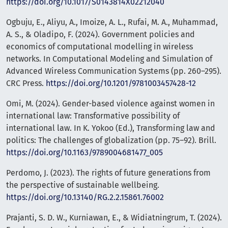
https://doi.org/10.1017/S0143814X02212040
Ogbuju, E., Aliyu, A., Imoize, A. L., Rufai, M. A., Muhammad,
A. S., & Oladipo, F. (2024). Government policies and
economics of computational modelling in wireless
networks. In Computational Modeling and Simulation of
Advanced Wireless Communication Systems (pp. 260–295).
CRC Press.
https://doi.org/10.1201/9781003457428-12
Omi, M. (2024). Gender-based violence against women in
international law: Transformative possibility of
international law. In K. Yokoo (Ed.), Transforming law and
politics: The challenges of globalization (pp. 75–92). Brill.
https://doi.org/10.1163/9789004681477_005
Perdomo, J. (2023). The rights of future generations from
the perspective of sustainable wellbeing.
https://doi.org/10.13140/RG.2.2.15861.76002
Prajanti, S. D. W., Kurniawan, E., & Widiatningrum, T. (2024).