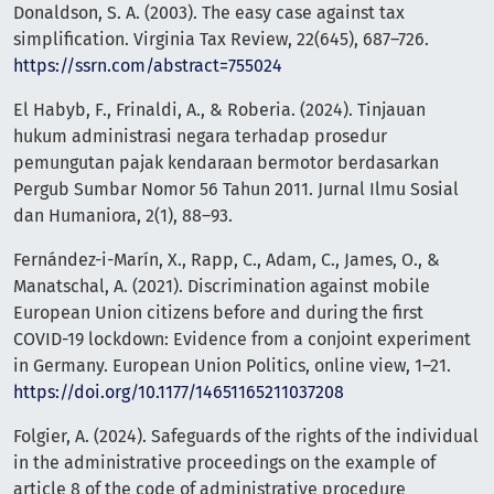
Donaldson, S. A. (2003). The easy case against tax
simplification. Virginia Tax Review, 22(645), 687–726.
https://ssrn.com/abstract=755024
El Habyb, F., Frinaldi, A., & Roberia. (2024). Tinjauan
hukum administrasi negara terhadap prosedur
pemungutan pajak kendaraan bermotor berdasarkan
Pergub Sumbar Nomor 56 Tahun 2011. Jurnal Ilmu Sosial
dan Humaniora, 2(1), 88–93.
Fernández-i-Marín, X., Rapp, C., Adam, C., James, O., &
Manatschal, A. (2021). Discrimination against mobile
European Union citizens before and during the first
COVID-19 lockdown: Evidence from a conjoint experiment
in Germany. European Union Politics, online view, 1–21.
https://doi.org/10.1177/14651165211037208
Folgier, A. (2024). Safeguards of the rights of the individual
in the administrative proceedings on the example of
article 8 of the code of administrative procedure