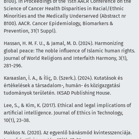
B100]. In Proceedings of the 15th AACR Conference on the
Science of Cancer Health Disparities in Racial/Ethnic
Minorities and the Medically Underserved (Abstract nr
B100). AACR. Cancer Epidemiology, Biomarkers &
Prevention, 31(1 Suppl).
Hassan, H. M. F. U., & Jamal, M. D. (2024). Harmonizing
global peace: The noble influence of Islamic human rights.
Journal of World Religions and Interfaith Harmony, 3(1),
281–296.
Karaaslan, İ. A., & İliç, D. (Szerk.). (2024). Kutatások és
értékelések a társadalom-, humán- és közigazgatási
tudományok területén. IKSAD Publishing House.
Lee, S., & Kim, K. (2017). Ethical and legal implications of
artificial intelligence. Journal of Ethics in Technology,
10(1), 23–38.
Makkos N. (2020). Az egyenlő bánásmód kvintesszenciája.