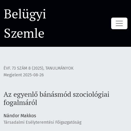
Az egyenlő bánásmód szociológiai fogalmáról
Belügyi
Szemle
ÉVF. 73 SZÁM 8 (2025)
,
TANULMÁNYOK
Megjelent 2025-08-26
Az egyenlő bánásmód szociológiai
fogalmáról
Nándor Makkos
Társadalmi Esélyteremtési Főigazgatóság