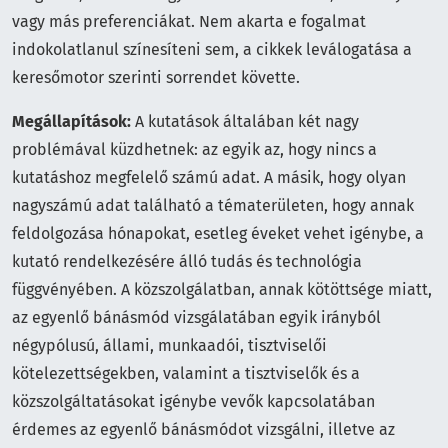
vagy más preferenciákat. Nem akarta e fogalmat
indokolatlanul színesíteni sem, a cikkek leválogatása a
keresőmotor szerinti sorrendet követte.
Megállapítások:
A kutatások általában két nagy
problémával küzdhetnek: az egyik az, hogy nincs a
kutatáshoz megfelelő számú adat. A másik, hogy olyan
nagyszámú adat található a tématerületen, hogy annak
feldolgozása hónapokat, esetleg éveket vehet igénybe, a
kutató rendelkezésére álló tudás és technológia
függvényében. A közszolgálatban, annak kötöttsége miatt,
az egyenlő bánásmód vizsgálatában egyik irányból
négypólusú, állami, munkaadói, tisztviselői
kötelezettségekben, valamint a tisztviselők és a
közszolgáltatásokat igénybe vevők kapcsolatában
érdemes az egyenlő bánásmódot vizsgálni, illetve az