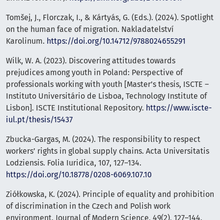
Tomšej, J., Florczak, I., & Kártyás, G. (Eds.). (2024). Spotlight
on the human face of migration. Nakladatelství
Karolinum.
https://doi.org/10.14712/9788024655291
Wilk, W. A. (2023). Discovering attitudes towards
prejudices among youth in Poland: Perspective of
professionals working with youth [Master’s thesis, ISCTE –
Instituto Universitário de Lisboa, Technology Institute of
Lisbon]. ISCTE Institutional Repository.
https://www.iscte-
iul.pt/thesis/15437
Zbucka-Gargas, M. (2024). The responsibility to respect
workers’ rights in global supply chains. Acta Universitatis
Lodziensis. Folia Iuridica, 107, 127–134.
https://doi.org/10.18778/0208-6069.107.10
Ziółkowska, K. (2024). Principle of equality and prohibition
of discrimination in the Czech and Polish work
environment. Journal of Modern Science, 49(2), 127–144.