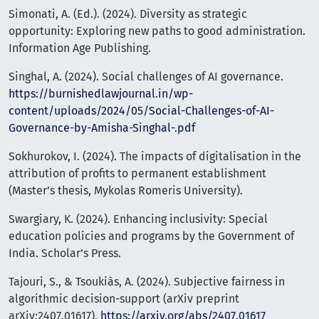
Simonati, A. (Ed.). (2024). Diversity as strategic
opportunity: Exploring new paths to good administration.
Information Age Publishing.
Singhal, A. (2024). Social challenges of AI governance.
https://burnishedlawjournal.in/wp-
content/uploads/2024/05/Social-Challenges-of-AI-
Governance-by-Amisha-Singhal-.pdf
Sokhurokov, I. (2024). The impacts of digitalisation in the
attribution of profits to permanent establishment
(Master’s thesis, Mykolas Romeris University).
Swargiary, K. (2024). Enhancing inclusivity: Special
education policies and programs by the Government of
India. Scholar’s Press.
Tajouri, S., & Tsoukiàs, A. (2024). Subjective fairness in
algorithmic decision-support (arXiv preprint
arXiv:2407.01617).
https://arxiv.org/abs/2407.01617