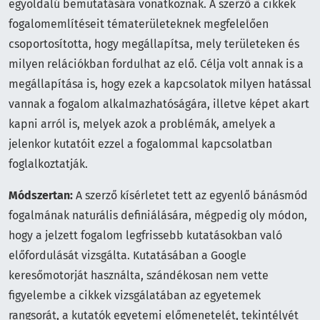
egyoldalú bemutatására vonatkoznak. A szerző a cikkek
fogalomemlítéseit tématerületeknek megfelelően
csoportosította, hogy megállapítsa, mely területeken és
milyen relációkban fordulhat az elő. Célja volt annak is a
megállapítása is, hogy ezek a kapcsolatok milyen hatással
vannak a fogalom alkalmazhatóságára, illetve képet akart
kapni arról is, melyek azok a problémák, amelyek a
jelenkor kutatóit ezzel a fogalommal kapcsolatban
foglalkoztatják.
Módszertan:
A szerző kísérletet tett az egyenlő bánásmód
fogalmának naturális definiálására, mégpedig oly módon,
hogy a jelzett fogalom legfrissebb kutatásokban való
előfordulását vizsgálta. Kutatásában a Google
keresőmotorját használta, szándékosan nem vette
figyelembe a cikkek vizsgálatában az egyetemek
rangsorát, a kutatók egyetemi előmenetelét, tekintélyét