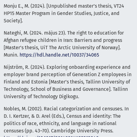
Monju E., M. (2024). [Unpublished master’s thesis, VT24
HP15 Master Program in Gender Studies, Justice, and
Society].
Nateghi, M. (2024. május 23). The right to education for
Afghan refugee children in Iran: Barriers and progress
[Master’s thesis, UiT The Arctic University of Norway].
Munin.
https://hdl.handle.net/10037/34065
Nijström, R. (2024). Exploring onboarding experience and
employer brand perception of Generation Z employees in
Finland and Estonia [Master’s thesis, Tallinn University of
Technology, School of Business and Governance]. Tallinn
University of Technology Digikogu.
Nobles, M. (2002). Racial categorization and censuses. In
D. I. Kertzer, & D. Arel (Eds.), Census and identity: The
politics of race, ethnicity, and language in national
censuses (pp. 43–70). Cambridge University Press.