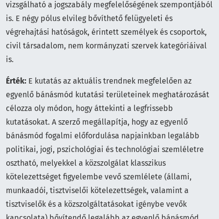
vizsgálható a jogszabály megfelelőségének szempontjából
is. E négy pólus elvileg bővíthető felügyeleti és
végrehajtási hatóságok, érintett személyek és csoportok,
civil társadalom, nem kormányzati szervek kategóriáival
is.
Érték:
E kutatás az aktuális trendnek megfelelően az
egyenlő bánásmód kutatási területeinek meghatározását
célozza oly módon, hogy áttekinti a legfrissebb
kutatásokat. A szerző megállapítja, hogy az egyenlő
bánásmód fogalmi előfordulása napjainkban legalább
politikai, jogi, pszichológiai és technológiai szemléletre
osztható, melyekkel a közszolgálat klasszikus
kötelezettséget figyelembe vevő szemlélete (állami,
munkaadói, tisztviselői kötelezettségek, valamint a
tisztviselők és a közszolgáltatásokat igénybe vevők
kapcsolata) bővítendő legalább az egyenlő bánásmód