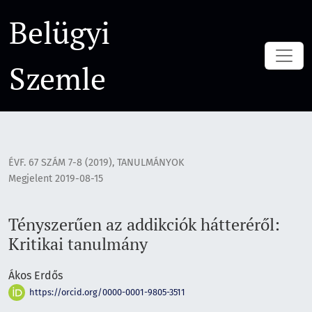
Tényszerűen az addikciók hátteréről: Kritikai tanulmány
Belügyi
Szemle
ÉVF. 67 SZÁM 7-8 (2019)
,
TANULMÁNYOK
Megjelent 2019-08-15
Tényszerűen az addikciók hátteréről:
Kritikai tanulmány
Ákos Erdős
https://orcid.org/0000-0001-9805-3511