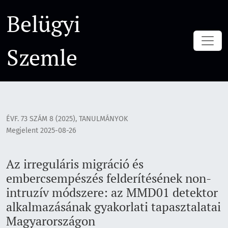
Az irreguláris migráció és embercsempészés felderítésének
Belügyi
Szemle
ÉVF. 73 SZÁM 8 (2025)
,
TANULMÁNYOK
Megjelent 2025-08-26
Az irreguláris migráció és
embercsempészés felderítésének non-
intruzív módszere: az MMD01 detektor
alkalmazásának gyakorlati tapasztalatai
Magyarországon