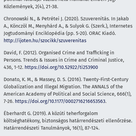
Közlemények, 2(4), 21-38.
Chronowski N., & Petrétei J. (2020). Szuverenitás. In Jakab
A., Könczöl M., Menyhárd A., & Sulyok G. (Szerk.), Internetes
Jogtudományi Enciklopédia (pp. 5-20). ORAC Kiadó.
http://ijoten.hu/szocikk/szuverenitas
David, F. (2012). Organised Crime and Trafficking in
Persons. Trends & Issues in Crime and Criminal Justice,
436, 1-12.
https://doi.org/10.52922/ti253900
Donato, K. M., & Massey, D. S. (2016). Twenty-First-Century
Globalization and Illegal Migration. The ANNALS of the
American Academy of Political and Social Science, 666(1),
7-26.
https://doi.org/10.1177/0002716216653563
.
Éberhardt G. (2019). A közúti teherforgalom
költséghatékony, biztonságos határrendészeti ellenőrzése.
Határrendészeti Tanulmányok, 16(1), 87-124.