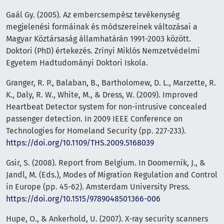
Gaál Gy. (2005). Az embercsempész tevékenység
megjelenési formáinak és módszereinek változásai a
Magyar Köztársaság államhatárán 1991-2003 között.
Doktori (PhD) értekezés. Zrínyi Miklós Nemzetvédelmi
Egyetem Hadtudományi Doktori Iskola.
Granger, R. P., Balaban, B., Bartholomew, D. L., Marzette, R.
K., Daly, R. W., White, M., & Dress, W. (2009). Improved
Heartbeat Detector system for non-intrusive concealed
passenger detection. In 2009 IEEE Conference on
Technologies for Homeland Security (pp. 227-233).
https://doi.org/10.1109/THS.2009.5168039
Gsir, S. (2008). Report from Belgium. In Doomernik, J., &
Jandl, M. (Eds.), Modes of Migration Regulation and Control
in Europe (pp. 45-62). Amsterdam University Press.
https://doi.org/10.1515/9789048501366-006
Hupe, O., & Ankerhold, U. (2007). X-ray security scanners