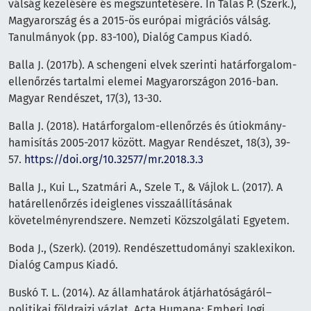
válság kezelésére és megszüntetésére. In Tálas P. (Szerk.),
Magyarország és a 2015-ös európai migrációs válság.
Tanulmányok (pp. 83-100), Dialóg Campus Kiadó.
Balla J. (2017b). A schengeni elvek szerinti határforgalom-
ellenőrzés tartalmi elemei Magyarországon 2016-ban.
Magyar Rendészet, 17(3), 13-30.
Balla J. (2018). Határforgalom-ellenőrzés és útiokmány-
hamisítás 2005-2017 között. Magyar Rendészet, 18(3), 39-
57.
https://doi.org/10.32577/mr.2018.3.3
Balla J., Kui L., Szatmári A., Szele T., & Vájlok L. (2017). A
határellenőrzés ideiglenes visszaállításának
követelményrendszere. Nemzeti Közszolgálati Egyetem.
Boda J., (Szerk). (2019). Rendészettudományi szaklexikon.
Dialóg Campus Kiadó.
Buskó T. L. (2014). Az államhatárok átjárhatóságáról–
politikai földrajzi vázlat. Acta Humana: Emberi Jogi