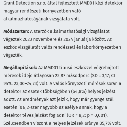
Grant Detection s.r.o. által fejlesztett MMD01 kézi detektor
magyar rendészeti környezetben való
alkalmazhatóságának vizsgálata volt.
Módszertan:
A szerzők alkalmazhatósági vizsgálatot
végeztek 2023 novembere és 2024 januárja között. Az
eszköz vizsgálatát valós rendészeti és laborkörnyezetben
végezték.
Megállapítások:
Az MMD01 típusú eszközzel végrehajtott
mérések ideje átlagosan 23,87 másodperc (SD = 3,17; CI
95%: 23,00–24,73) volt. A valós környezeti mérések során a
detektor az esetek többségében (64,8%) helyes jelzést
adott. Az eredmények azt jelzik, hogy már gyenge szél
esetén is 8,2-szer nagyobb az esélye annak, hogy a
detektor téves jelzést fog adni (OR = 8,2; p = 0,001).
Szélcsendben viszont a helyes jelzések aránya 85,7% volt.