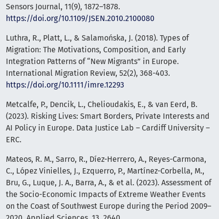
Sensors Journal, 11(9), 1872–1878.
https://doi.org/10.1109/JSEN.2010.2100080
Luthra, R., Platt, L., & Salamońska, J. (2018). Types of
Migration: The Motivations, Composition, and Early
Integration Patterns of “New Migrants” in Europe.
International Migration Review, 52(2), 368-403.
https://doi.org/10.1111/imre.12293
Metcalfe, P., Dencik, L., Chelioudakis, E., & van Eerd, B.
(2023). Risking Lives: Smart Borders, Private Interests and
AI Policy in Europe. Data Justice Lab – Cardiff University –
ERC.
Mateos, R. M., Sarro, R., Díez-Herrero, A., Reyes-Carmona,
C., López Vinielles, J., Ezquerro, P., Martínez-Corbella, M.,
Bru, G., Luque, J. A., Barra, A., & et al. (2023). Assessment of
the Socio-Economic Impacts of Extreme Weather Events
on the Coast of Southwest Europe during the Period 2009–
2020. Applied Sciences, 13, 2640.