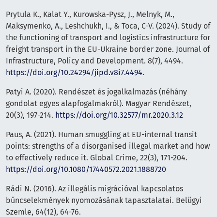
Prytula K., Kalat Y., Kurowska-Pysz, J., Melnyk, M.,
Maksymenko, A., Leshchukh, I., & Toca, C-V. (2024). Study of
the functioning of transport and logistics infrastructure for
freight transport in the EU-Ukraine border zone. Journal of
Infrastructure, Policy and Development. 8(7), 4494.
https://doi.org/10.24294/jipd.v8i7.4494
.
Patyi A. (2020). Rendészet és jogalkalmazás (néhány
gondolat egyes alapfogalmakról). Magyar Rendészet,
20(3), 197-214.
https://doi.org/10.32577/mr.2020.3.12
Paus, A. (2021). Human smuggling at EU-internal transit
points: strengths of a disorganised illegal market and how
to effectively reduce it. Global Crime, 22(3), 171-204.
https://doi.org/10.1080/17440572.2021.1888720
Rádi N. (2016). Az illegális migrációval kapcsolatos
bűncselekmények nyomozásának tapasztalatai. Belügyi
Szemle, 64(12), 64-76.