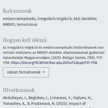
Kulcsszavak
embercsempészés, irreguláris migráció, kézi detektor,
MMD01, terrorizmus
Hogyan kell idézni
Az irreguláris migráció és embercsempészés felderítésének non-
intruzív módszere: az MMD01 detektor alkalmazásának gyakorlati
tapasztalatai Magyarországon. (2025).
Belügyi Szemle
,
73
(8), 1737-
1758.
https://doi.org/10.38146/bsz-ajia.2025.v73.i8.pp1737-1758
Idézet formátumok
Hivatkozások
Abdullayev, I., Begishev, I., Limareva, Y., Hajiyev, H.,
Yumashev, A., & Prodanova, N. (2023). Impact of