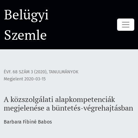
A közszolgálati alapkompetenciák megjelenése a büntetés-
Belügyi
Szemle
ÉVF. 68 SZÁM 3 (2020)
,
TANULMÁNYOK
Megjelent 2020-03-15
A közszolgálati alapkompetenciák
megjelenése a büntetés-végrehajtásban
Barbara Fibiné Babos