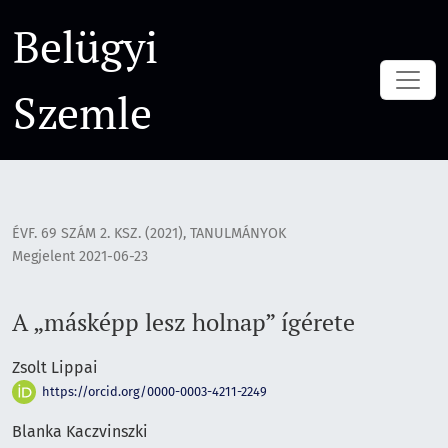
A „másképp lesz holnap” ígérete
Belügyi
Szemle
ÉVF. 69 SZÁM 2. KSZ. (2021)
,
TANULMÁNYOK
Megjelent 2021-06-23
A „másképp lesz holnap” ígérete
Zsolt Lippai
https://orcid.org/0000-0003-4211-2249
Blanka Kaczvinszki