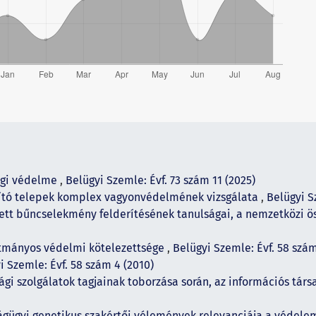
ogi védelme
,
Belügyi Szemle: Évf. 73 szám 11 (2025)
tító telepek komplex vagyonvédelmének vizsgálata
,
Belügyi S
ett bűncselekmény felderítésének tanulságai, a nemzetközi ö
otmányos védelmi kötelezettsége
,
Belügyi Szemle: Évf. 58 szám
i Szemle: Évf. 58 szám 4 (2010)
ági szolgálatok tagjainak toborzása során, az információs tá
ságügyi genetikus szakértői vélemények relevanciája a védel