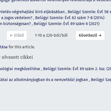
ntetés-végrehajtási bíró eljárásában
,
Belügyi Szemle: Évf. 58 
m a jogos védelem?
,
Belügyi Szemle: Évf. 62 szám 7-8 (2014)
n biztonságosan?
,
Belügyi Szemle: Évf. 69 szám 6 (2021)
←
Előző
1-10 a 220-ból/ből
Következő
→
ítása
for this article.
 olvasott cikkei
hológiai megközelítése
,
Belügyi Szemle: Évf. 69 szám 2. ksz. (
rlátai az alkotmányjogban és a nemzetközi jogban
,
Belügyi Sze