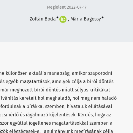
Megjelent 2022-07-17
+
+
Zoltán Boda
Mária Bagossy
me különösen aktuális manapság, amikor szaporodni
 és egyéb magatartások, amelyek célja a bírói döntés
 már meghozott bírói döntés miatt súlyos kritikákat
lvánítás kereteit hol meghaladó, hol meg nem haladó
lőfordulnak a bírákkal szemben, hivataluk ellátásával
ecsmérlő és rágalmazó kijelentések. Kérdés, hogy az
kszor egyúttal jogellenes magatartásokkal szemben a
közök elégségesek-e. Tanulmányunk megírásának célja