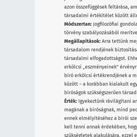
azon összefüggések feltárása, a
társadalmi értékítélet között áll
Módszertan:
Jogfilozófiai gondol
törvény szabályozásából merítve
Megállapítások:
Arra tettünk meg
társadalom rendjének biztosítás
társadalmi elfogadottságot. Ehh
erkölcsi „eszményeinek” érvényre 
bíró erkölcsi értékrendjének a m
között – a korábban kialakult egy
bíróságok szükségszerűen társad
Érték:
Igyekeztünk rávilágítani a
magának a bíróságnak, mind ped
ennek elmélyítéséhez a bírói sze
kell tenni annak érdekében, hogy
szükségletek alakulására, ezzel 