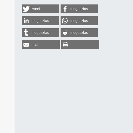
tweet
megosztás
megosztás
megosztás
megosztás
megosztás
mail