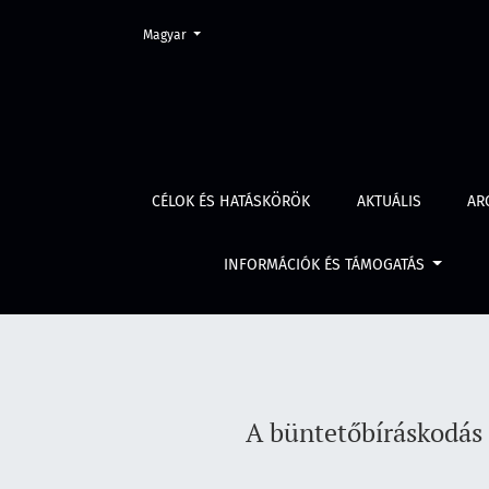
Change the language. The current language is:
Magyar
A büntetőbíráskodás tekintélyének védelme és
CÉLOK ÉS HATÁSKÖRÖK
AKTUÁLIS
AR
INFORMÁCIÓK ÉS TÁMOGATÁS
A büntetőbíráskodás 