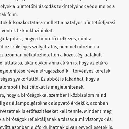
melyek a büntetőbíráskodás tekintélyének védelme és a
nak fenn.
atok felsorakoztatása mellett a hatályos büntetőeljárási
 vontuk le konklúzióinkat.
állapítást, hogy a büntető ítélkezés, mint a
ához szükséges szolgáltatás, nem nélkülözheti a
ez azonban nélkülözhetetlen a közösség kialakult
juttatása, akár olykor annak árán is, hogy az eljáró
egjelenítése révén elrugaszkodik – törvényes keretek
séges gyakorlattól. Ez abból is fakadhat, hogy a
alompolitikai célokat is megjelenítenek.
rra, hogy a bíróságokkal szembeni közbizalom mind
ig az állampolgároknak alapvető érdekük, azonban
rvezetnek is erőfeszítéseket kell tennie. Mindent meg
 a bíróságok reflektáljanak a társadalmi viszonyok és
együtt azonban előfordulhatnak olyan egyedi esetek is,