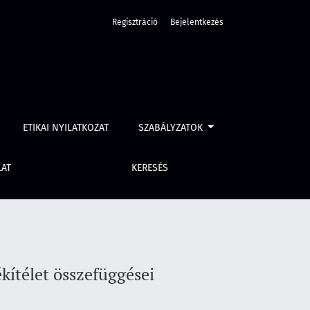
Regisztráció
Bejelentkezés
ETIKAI NYILATKOZAT
SZABÁLYZATOK
LAT
KERESÉS
kítélet összefüggései