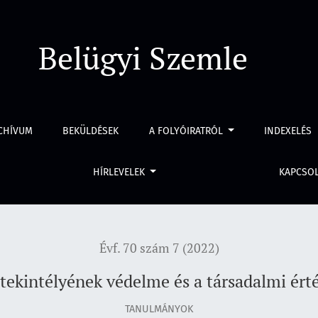
 a társadalmi értékítélet összefüggései
Belügyi Szemle
CHÍVUM
BEKÜLDÉSEK
A FOLYÓIRATRÓL
INDEXELÉS
HÍRLEVELEK
KAPCSO
Évf. 70 szám 7 (2022)
tekintélyének védelme és a társadalmi érté
TANULMÁNYOK