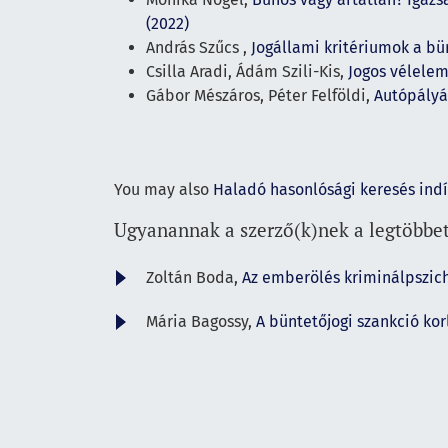
(2022)
András Szűcs ,
Jogállami kritériumok a bü
Csilla Aradi, Ádám Szili-Kis,
Jogos vélele
Gábor Mészáros, Péter Felföldi,
Autópályá
You may also
Haladó hasonlósági keresés ind
Ugyanannak a szerző(k)nek a legtöbbet
Zoltán Boda,
Az emberölés kriminálpszic
Mária Bagossy,
A büntetőjogi szankció ko