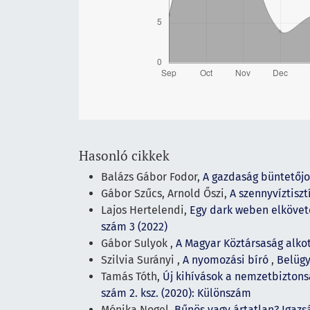
Hasonló cikkek
Balázs Gábor Fodor,
A gazdaság büntetőj
Gábor Szűcs, Arnold Őszi,
A szennyvíztisz
Lajos Hertelendi,
Egy dark weben elkövet
szám 3 (2022)
Gábor Sulyok ,
A Magyar Köztársaság alk
Szilvia Surányi ,
A nyomozási bíró
,
Belügy
Tamás Tóth,
Új kihívások a nemzetbiztons
szám 2. ksz. (2020): Különszám
Mónika Nogel,
Bűnös vagy ártatlan? Igaz