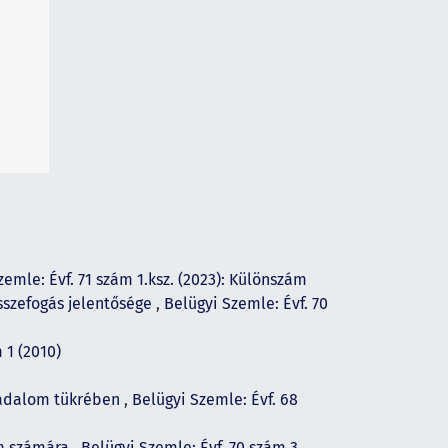
zemle: Évf. 71 szám 1.ksz. (2023): Különszám
sszefogás jelentősége
,
Belügyi Szemle: Évf. 70
 1 (2010)
rsadalom tükrében
,
Belügyi Szemle: Évf. 68
em számára
,
Belügyi Szemle: Évf. 70 szám 3