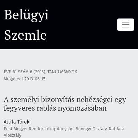
A személyi bizonyítás nehézségei egy fegyveres rablás nyo
Belügyi
Szemle
ÉVF. 61 SZÁM 6 (2013)
,
TANULMÁNYOK
Megjelent 2013-06-15
A személyi bizonyítás nehézségei egy
fegyveres rablás nyomozásában
Attila Töreki
Pest Megyei Rendőr-főkapitányság, Bűnügyi Osztály, Rablási
Alosztály