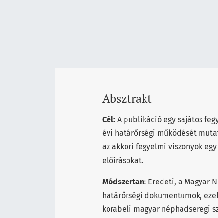
Absztrakt
Cél:
A publikáció egy sajátos fegy
évi határőrségi működését mutatj
az akkori fegyelmi viszonyok egy 
előírásokat.
Módszertan:
Eredeti, a Magyar N
határőrségi dokumentumok, ezek
korabeli magyar néphadseregi sza