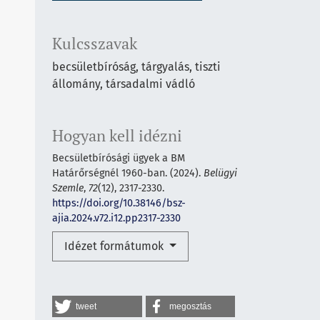
Kulcsszavak
becsületbíróság, tárgyalás, tiszti
állomány, társadalmi vádló
Hogyan kell idézni
Becsületbírósági ügyek a BM
Határőrségnél 1960-ban. (2024).
Belügyi
Szemle
,
72
(12), 2317-2330.
https://doi.org/10.38146/bsz-
ajia.2024.v72.i12.pp2317-2330
Idézet formátumok
tweet
megosztás