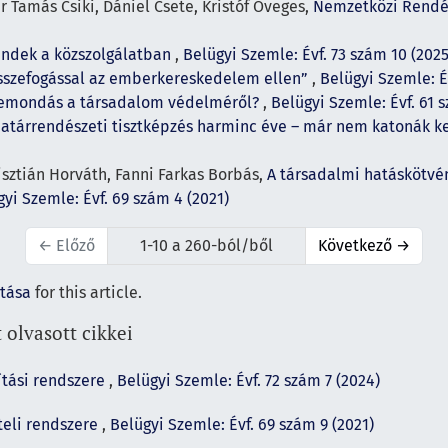
r Tamás Csiki, Dániel Csete, Kristóf Öveges,
Nemzetközi Rendés
endek a közszolgálatban
,
Belügyi Szemle: Évf. 73 szám 10 (2025
sszefogással az emberkereskedelem ellen”
,
Belügyi Szemle: É
 lemondás a társadalom védelméről?
,
Belügyi Szemle: Évf. 61 
határrendészeti tisztképzés harminc éve – már nem katonák k
Krisztián Horváth, Fanni Farkas Borbás,
A társadalmi hatáskötvé
yi Szemle: Évf. 69 szám 4 (2021)
←
Előző
1-10 a 260-ból/ből
Következő
→
ítása
for this article.
 olvasott cikkei
ítási rendszere
,
Belügyi Szemle: Évf. 72 szám 7 (2024)
teli rendszere
,
Belügyi Szemle: Évf. 69 szám 9 (2021)