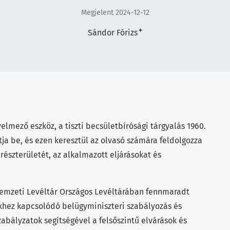
Megjelent 2024-12-12
+
Sándor Fórizs
elmező eszköz, a tiszti becsületbírósági tárgyalás 1960.
a be, és ezen keresztül az olvasó számára feldolgozza
részterületét, az alkalmazott eljárásokat és
emzeti Levéltár Országos Levéltárában fennmaradt
hez kapcsolódó belügyminiszteri szabályozás és
bályzatok segítségével a felsőszintű elvárások és