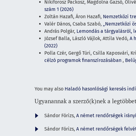
Nikiforosz Packosz, Magdolna Gazsó, Olivé
szám 1 (2026)
Zoltán Hazafi, Áron Hazafi,
Nemzetközi tr
Valér Dános, Csaba Szabó,
„Nemzetközi ö
András Polgár,
Lemondás a tárgyalásról,
József Balla, László Vájlok, Attila Vedó,
A 
(2022)
Polla Czér, Gergő Túri, Csilla Kaposvári, 
célzó programok finanszírozásában
,
Belüg
You may also
Haladó hasonlósági keresés ind
Ugyanannak a szerző(k)nek a legtöbbet
Sándor Fórizs,
A német rendőrségek irány
Sándor Fórizs,
A német rendőrségek felvé