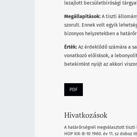
lezajlott becsületbírósági tárgy
Megállapítások:
A tiszti állomá
szorult. Ennek volt egyik lehets
bizonyos helyzetekben a határőr
Érték:
Az érdeklődő számára a saj
vonatkozó előírások, a lebonyolí
betekintést nyújt az akkori visz
PDF
Hivatkozások
A határőrségnél megválasztott tiszt
HOP XIX-B-10 1960. év 11. sz doboz III