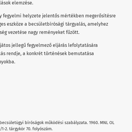
alások elemzése.
ny fegyelmi helyzete jelentős mértékben megerősítésre
éges eszköze a becsületbírósági tárgyalás, amelyhez
ség vezetése nagy reményeket fűzött.
átos jellegű fegyelmező eljárás lefolytatására
tás rendje, a konkrét történések bemutatása
onyokba.
i becsületügyi bíróságok működési szabályzata. 1960. MNL OL
/1-2. tárgykör 70. folyószám.