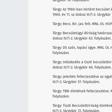
tárgykör 78. folyószám.
Tárgy: Az 1960-ban történt becsület 
1960. év 11. sz doboz III/1-2. tárgykör
Tárgy: Becs. Bir. jav. felt. MNL OL HOP
Tárgy: Becsületügyi Bíróság határoza
doboz III/1-2. tárgykör 63. folyószám.
Tárgy: DS szds. lopási ügye. MNL OL HO
folyószám.
Tárgy: Intézkedés a tiszti becsületb
doboz III/1-2. tárgykör 66. folyószám.
Tárgy: jelentés felterjesztése az ügy
III/1-2. tárgykör 57. folyószám.
Tárgy: TBB-döntések felterjesztése. M
folyószám.
Tárgy: Tiszti Becsületbíróság döntés
III/1-2. tárgykör 72. folyószám.