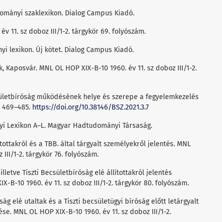
dományi szaklexikon. Dialog Campus Kiadó.
 11. sz doboz III/1-2. tárgykör 69. folyószám.
yi lexikon. Új kötet. Dialog Campus Kiadó.
, Kaposvár. MNL OL HOP XIX-B-10 1960. év 11. sz doboz III/1-2.
csületbíróság működésének helye és szerepe a fegyelemkezelés
, 469–485.
https://doi.org/10.38146/BSZ.2021.3.7
nyi Lexikon A–L. Magyar Hadtudományi Társaság.
tottakról és a TBB. által tárgyalt személyekről jelentés. MNL
III/1-2. tárgykör 76. folyószám.
lletve Tiszti Becsületbíróság elé állítottakról jelentés
X-B-10 1960. év 11. sz doboz III/1-2. tárgykör 80. folyószám.
ág elé utaltak és a Tiszti becsületügyi bíróság előtt letárgyalt
se. MNL OL HOP XIX-B-10 1960. év 11. sz doboz III/1-2.