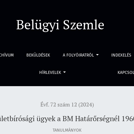
1960-ban
Belügyi Szemle
CHÍVUM
BEKÜLDÉSEK
A FOLYÓIRATRÓL
INDEXELÉS
HÍRLEVELEK
KAPCSO
Évf. 72 szám 12 (2024)
letbírósági ügyek a BM Határőrségnél 19
TANULMÁNYOK