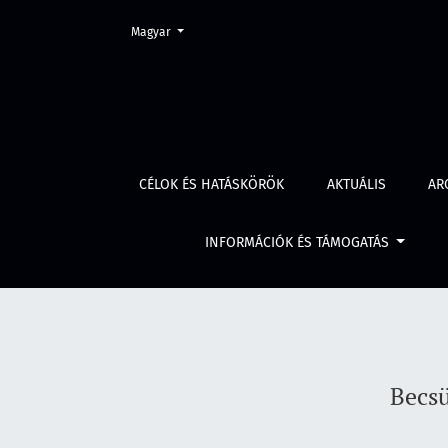
Change the language. The current language is:
Magyar
Becsületbírósági ügyek a BM Határőrségnél 
CÉLOK ÉS HATÁSKÖRÖK
AKTUÁLIS
AR
INFORMÁCIÓK ÉS TÁMOGATÁS
Becsü