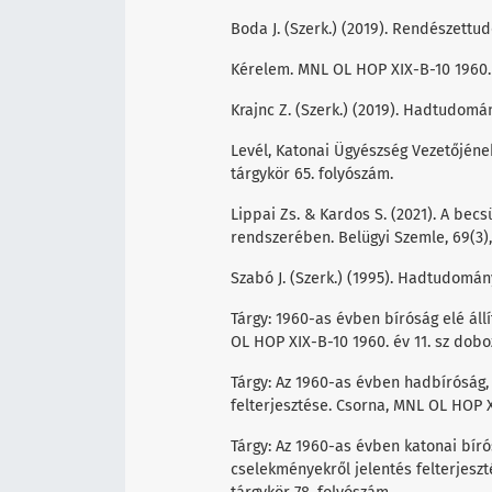
Boda J. (Szerk.) (2019). Rendészettu
Kérelem. MNL OL HOP XIX-B-10 1960. év
Krajnc Z. (Szerk.) (2019). Hadtudomán
Levél, Katonai Ügyészség Vezetőjének
tárgykör 65. folyószám.
Lippai Zs. & Kardos S. (2021). A be
rendszerében. Belügyi Szemle, 69(3)
Szabó J. (Szerk.) (1995). Hadtudomá
Tárgy: 1960-as évben bíróság elé állí
OL HOP XIX-B-10 1960. év 11. sz doboz 
Tárgy: Az 1960-as évben hadbíróság, i
felterjesztése. Csorna, MNL OL HOP XI
Tárgy: Az 1960-as évben katonai bírós
cselekményekről jelentés felterjeszté