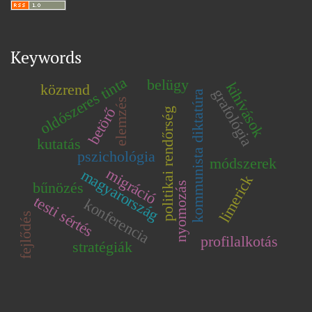
Keywords
oldószeres tinta
belügy
kihívások
közrend
grafológia
kommunista diktatúra
elemzés
betörő
politikai rendőrség
kutatás
pszichológia
módszerek
migráció
magyarország
limerick
bűnözés
nyomozás
testi sértés
konferencia
fejlődés
profilalkotás
stratégiák