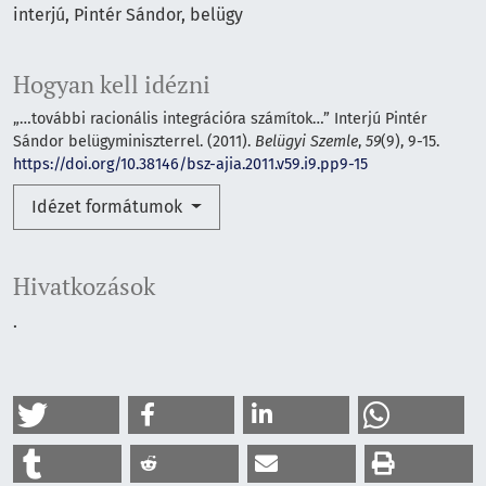
interjú
Pintér Sándor
belügy
Hogyan kell idézni
„…további racionális integrációra számítok…” Interjú Pintér
Sándor belügyminiszterrel. (2011).
Belügyi Szemle
,
59
(9), 9-15.
https://doi.org/10.38146/bsz-ajia.2011.v59.i9.pp9-15
Idézet formátumok
Hivatkozások
.