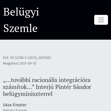
„…további racionális integrációra számítok…” Interjú Pintér
Belügyi
Szemle
ÉVF. 59 SZÁM 9 (2011)
,
INTERJÚ
Megjelent 2011-09-15
„…további racionális integrációra
számítok…” Interjú Pintér Sándor
belügyminiszterrel
Géza Finszter
Belügyi Szemle